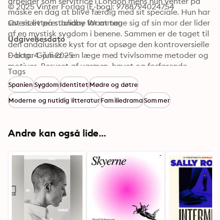
arbejder som servitrice i London mens hun venter på 
© 2025 Vinter Forlag (E-bog): 9788794024754
måske en dag at blive færdig med sit speciale. Hun har 
sat sit liv på standby for at tage sig af sin mor der lider 
Oversættere: Juliane Wammen
af en mystisk sygdom i benene. Sammen er de taget til 
Udgivelsesdato
den andalusiske kyst for at opsøge den kontroversielle 
Doktor Gómez – en læge med tvivlsomme metoder og 
E-bog: 4. juli 2025
motiver. Beruset af varmen, havet og forførende 
Tags
kroppe, og ikke mindst mødet med den mystiske og 
Spanien
Sygdom
Identitet
Mødre og døtre
selvstændige Ingrid Bauer, indser Sofia at hun er nødt 
til at frigøre sig fra sin mor. Hot Milk blev shortlistet til 
Moderne og nutidig litteratur
Familiedrama
Sommer
Bookerprisen 2016 og udkommer nu for første gang på 
dansk.
Andre kan også lide...