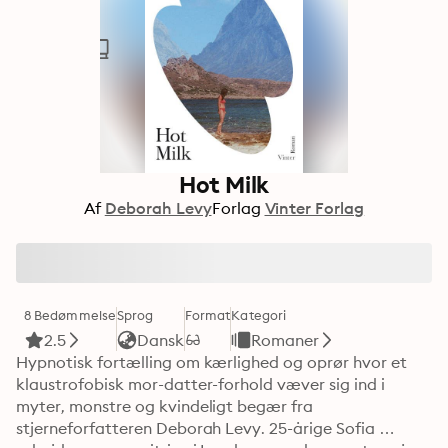
Hot Milk
Af
Deborah Levy
Forlag
Vinter Forlag
8 Bedømmelse
Sprog
Format
Kategori
2.5
Dansk
Romaner
Hypnotisk fortælling om kærlighed og oprør hvor et 
klaustrofobisk mor-datter-forhold væver sig ind i 
myter, monstre og kvindeligt begær fra 
stjerneforfatteren Deborah Levy. 25-årige Sofia 