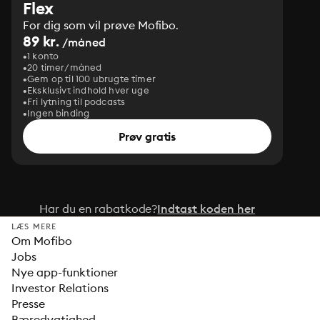
Flex
For dig som vil prøve Mofibo.
89 kr.
/måned
1 konto
20 timer/måned
Gem op til 100 ubrugte timer
Eksklusivt indhold hver uge
Fri lytning til podcasts
Ingen binding
Prøv gratis
Har du en rabatkode?
Indtast koden her
LÆS MERE
Om Mofibo
Jobs
Nye app-funktioner
Investor Relations
Presse
Bæredygtighed