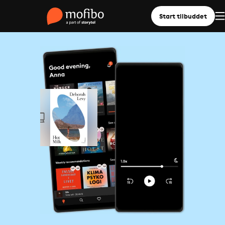
Start tilbuddet