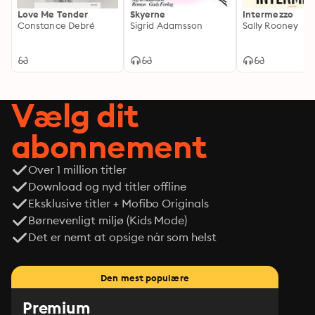
Love Me Tender
Skyerne
Intermezzo
Constance Debré
Sigrid Adamsson
Sally Rooney
Vælg dit
abonnement
Over 1 million titler
Download og nyd titler offline
Eksklusive titler + Mofibo Originals
Børnevenligt miljø (Kids Mode)
Det er nemt at opsige når som helst
Den mest populære
Premium