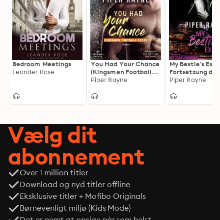
oder?

Ich dachte, mit meinem Charme würde ich sie für mich 
gewinnen. Niemals wäre ich auf die Bedingungen 
vorbereitet gewesen, die sie auf den Tisch gelegt hat.
Bedroom Meetings
You Had Your Chance
My Bestie's Ex: 
Leander Rose
(Kingsmen Football
Fortsetzung der
Stars 1): Der Auftakt
Piper Rayne
White-Collar-
Piper Rayne
der neuen spicy
Brothers-Reihe
Sports-Romance-
Serie: heiße
Footballspieler und
große Gefühle
Vælg dit
abonnement
Over 1 million titler
Download og nyd titler offline
Eksklusive titler + Mofibo Originals
Børnevenligt miljø (Kids Mode)
Det er nemt at opsige når som helst