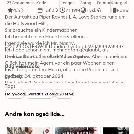
37 Bedømmelse
Serier
Længde
Sprog
Format
Kategori
4.3
1 af 3
7T 19M
Tysk
Romant
Der Auftakt zu Piper Raynes L.A. Love Stories rund um 
die Hollywood Hills

Sie brauchte ein Kindermädchen.

Ich brauchte eine Hauptdarstellerin.

Irgendwie wurde ich Mr. Nanny.

© 2024 OSTERWOLDaudio (Lydbog): 9783844938487
Ich habe schon nicht mehr daran geglaubt, als 
Drehbuchautor in L.A. durchzustarten. Aber zu meinem 
Oversættere: Cherokee Moon Agnew
Glück hat mein Agent vor ein paar Wochen einen 
Udgivelsesdato
Investor gefunden. Hurra, alle meine Probleme sind 
gelöst! 

Lydbog: 24. oktober 2024
Der Haken? Der Investor ist nur bereit, meinen Film zu 
Tags
finanzieren, wenn ich eine bestimmte Schauspielerin 
Hollywood
Oversat fiktion
2020'erne
verpflichte. Und natürlich muss es dieselbe 
Schauspielerin sein, die ich vor ein paar Monaten über 
den Tisch gezogen habe. Aber dieses winzige Detail 
Andre kan også lide...
braucht sie ja nicht zu wissen, oder? Alles, was zählt, ist, 
sie dazu zu bringen, den Film zu machen. Wir können 
die Vergangenheit doch einfach hinter uns lassen, 