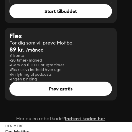
Start tilbuddet
Flex
For dig som vil prøve Mofibo.
89 kr.
/måned
1 konto
20 timer/måned
Gem op til 100 ubrugte timer
Eksklusivt indhold hver uge
Fri lytning til podcasts
Ingen binding
Prøv gratis
Har du en rabatkode?
Indtast koden her
LÆS MERE
Om Mofibo