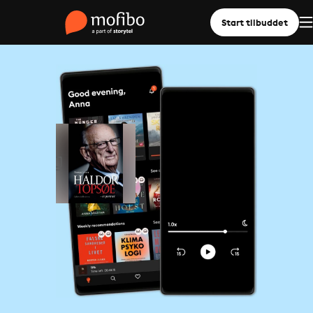
Start tilbuddet