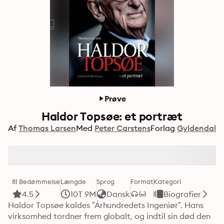
Prøve
Haldor Topsøe: et portræt
Af
Thomas Larsen
Med
Peter Carstens
Forlag
Gyldendal
81 Bedømmelse
Længde
Sprog
Format
Kategori
4.5
10T 9M
Dansk
Biografier
Haldor Topsøe kaldes ”Århundredets Ingeniør”. Hans 
virksomhed tordner frem globalt, og indtil sin død den 