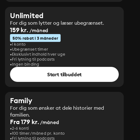
Unlimited
For dig som lytter og læser ubegrænset.
159 kr.
/måned
50% rabat i 3 måneder
1 konto
Ubegrænset timer
Eksklusivt indhold hver uge
Fri lytning til podcasts
Ingen binding
Start tilbuddet
Family
For dig som ønsker at dele historier med
familien.
Fra 179 kr.
/måned
2-6 konti
100 timer/måned pr. konto
Fri lytning til podcasts