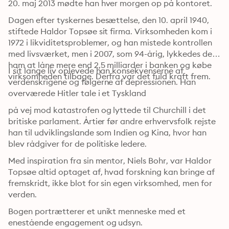
20. maj 2013 mødte han hver morgen op på kontoret.
Dagen efter tyskernes besættelse, den 10. april 1940, 
stiftede Haldor Topsøe sit firma. Virksomheden kom i 
1972 i likviditetsproblemer, og han mistede kontrollen 
med livsværket, men i 2007, som 94-årig, lykkedes det 
ham at låne mere end 2,5 milliarder i banken og købe 
I sit lange liv oplevede han konsekvenserne af 
virksomheden tilbage. Derfra var det fuld kraft frem.
verdenskrigene og følgerne af depressionen. Han 
overværede Hitler tale i et Tyskland
på vej mod katastrofen og lyttede til Churchill i det 
britiske parlament. Årtier før andre erhvervsfolk rejste 
han til udviklingslande som Indien og Kina, hvor han 
blev rådgiver for de politiske ledere.
Med inspiration fra sin mentor, Niels Bohr, var Haldor 
Topsøe altid optaget af, hvad forskning kan bringe af 
fremskridt, ikke blot for sin egen virksomhed, men for 
verden.
Bogen portrætterer et unikt menneske med et 
enestående engagement og udsyn.