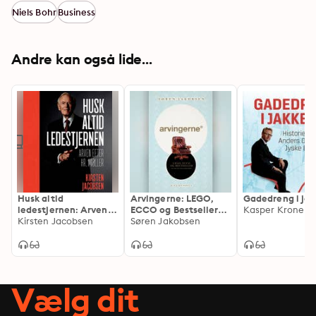
Niels Bohr
Business
Andre kan også lide...
Husk altid
Arvingerne: LEGO,
Gadedreng i ja
ledestjernen: Arven
ECCO og Bestseller
Kasper Kronenb
efter Hr. Møller
Kirsten Jacobsen
og de nye
Søren Jakobsen
milliardærer
Vælg dit