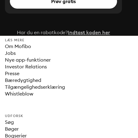
Prøv gratis
Har du en rabatkode?
Indtast koden her
LÆS MERE
Om Mofibo
Jobs
Nye app-funktioner
Investor Relations
Presse
Bæredygtighed
Tilgængelighedserklæring
Whistleblow
UDFORSK
Søg
Bøger
Bogserier