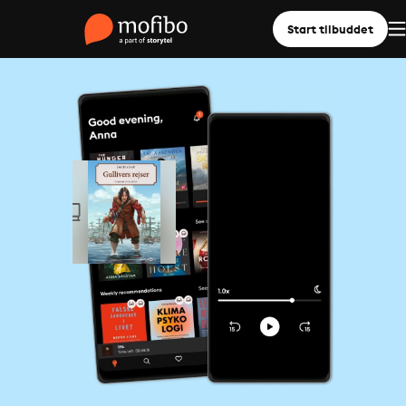
Start tilbuddet