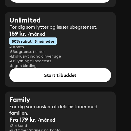
Unlimited
For dig som lytter og læser ubegrænset.
159 kr.
/måned
50% rabat i 3 måneder
1 konto
Ubegrænset timer
Eksklusivt indhold hver uge
Fri lytning til podcasts
Ingen binding
Start tilbuddet
Family
For dig som ønsker at dele historier med
familien.
Fra 179 kr.
/måned
2-6 konti
100 timer/måned pr. konto