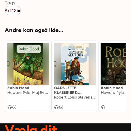
Tags
9 til 12 år
Andre kan også lide...
Robin Hood
GADS LETTE
Robin Hood
Howard Pyle, Maj Bylock
KLASSIKERE:
Skatteøen
Robert Louis Stevenson
Vælg dit