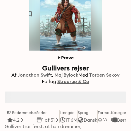
Prøve
Gullivers rejser
Af
Jonathan Swift
Maj Bylock
Med
Torben Sekov
Forlag
Straarup & Co
52 Bedømmelse
Serier
Længde
Sprog
Format
Kategori
4.2
1 af 31
1T 6M
Dansk
Børne
Gulliver tror først, at han drømmer,
