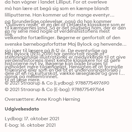
da han vågner i landet Lilliput. For at overleve

må han lære at begå sig som en kæmpe blandt

lilliputterne. Han kommer ud for mange eventyr

og forunderlige oplevelser, også da han kommer

“Gullivers rejser” er en del af Letlæste klassikere som er 
til kæmpernes land. Så er det pludselig ham, der er den 
en ny serie med nogle af verdenshistoriens mest 
lille.
velkendte fortællinger. Bøgerne er genfortalt af den 
svenske børnebogsforfatter Maj Bylock og henvender 
sig især til læsere på 8-12 år. De eventyrlige og 
Maj Bylock (1931-2019) har genfortalt nogle af 
stemningsfulde illustrationer er medvirkende til at give 
verdenshistoriens mest kendte klassikere for at gøre 
historierne nyt liv. Bøgerne kan både bruges til 
indholdet mere tilgængeligt. Hensigten er at formidle 
frilæsning eller som en del af et undervisningsforløb i 
dele af en rig kulturskat, vække læseglæde og give lyst 
dansk på mellemtrinnet.
til at læse mere.
© 2021 Straarup & Co (Lydbog): 9788775497690
© 2021 Straarup & Co (E-bog): 9788775497164
Oversættere: Anne Krogh Hørning
Udgivelsesdato
Lydbog: 17. oktober 2021
E-bog: 16. oktober 2021