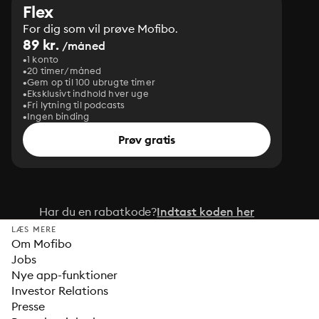
Flex
For dig som vil prøve Mofibo.
89 kr.
/måned
1 konto
20 timer/måned
Gem op til 100 ubrugte timer
Eksklusivt indhold hver uge
Fri lytning til podcasts
Ingen binding
Prøv gratis
Har du en rabatkode?
Indtast koden her
LÆS MERE
Om Mofibo
Jobs
Nye app-funktioner
Investor Relations
Presse