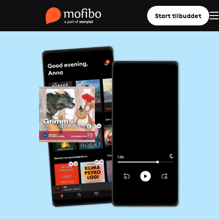
Start tilbuddet