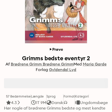
Prøve
Grimms bedste eventyr 2
Af
Brødrene Grimm Brødrene Grimm
Med
Maria Garde
Forlag
Gyldendal Lyd
57 Bedømmelse
Længde
Sprog
Format
Kategori
4.3
1T 9M
Dansk
Ungdomsbøger
Hør nogle af brødrene Grimms bedste og mest kendte 