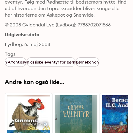
eventyr. Følg med Rødhætte til bedstemors hytte, find 
ud af hvordan den tapre skrædder bliver konge eller 
hør historierne om Askepot og Snehvide.
© 2008 Gyldendal Lyd (Lydbog): 9788702071566
Udgivelsesdato
Lydbog: 6. maj 2008
Tags
YA fantasy
Klassiske eventyr for børn
Børnekanon
Andre kan også lide...