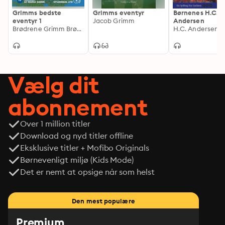
Grimms bedste
Grimms eventyr
Børnenes H.C.
eventyr 1
Jacob Grimm
Andersen
Brødrene Grimm Brødrene Grimm
H.C. Andersen
Vælg dit
abonnement
Over 1 million titler
Download og nyd titler offline
Eksklusive titler + Mofibo Originals
Børnevenligt miljø (Kids Mode)
Det er nemt at opsige når som helst
Den mest populære
Premium