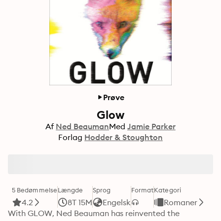
Prøve
Glow
Af
Ned Beauman
Med
Jamie Parker
Forlag
Hodder & Stoughton
5 Bedømmelse
Længde
Sprog
Format
Kategori
4.2
8T 15M
Engelsk
Romaner
With GLOW, Ned Beauman has reinvented the 