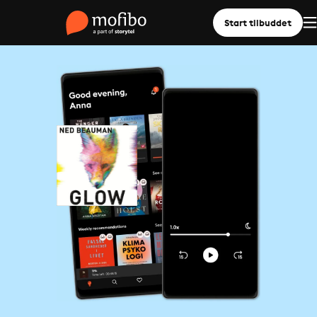
Start tilbuddet