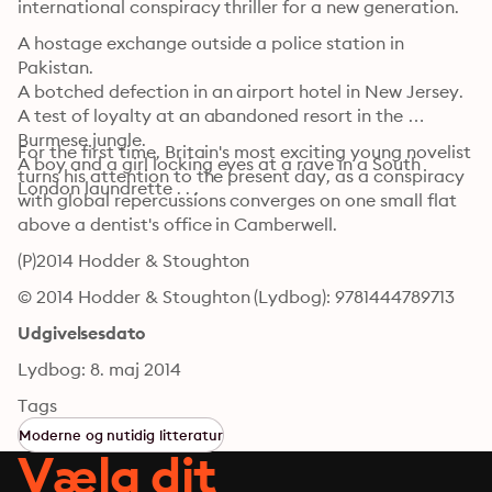
international conspiracy thriller for a new generation.
A hostage exchange outside a police station in 
Pakistan.

A botched defection in an airport hotel in New Jersey.

A test of loyalty at an abandoned resort in the 
Burmese jungle.

For the first time, Britain's most exciting young novelist 
A boy and a girl locking eyes at a rave in a South 
turns his attention to the present day, as a conspiracy 
London laundrette . . .
with global repercussions converges on one small flat 
above a dentist's office in Camberwell.
(P)2014 Hodder & Stoughton
© 2014 Hodder & Stoughton (Lydbog): 9781444789713
Udgivelsesdato
Lydbog: 8. maj 2014
Tags
Moderne og nutidig litteratur
Vælg dit