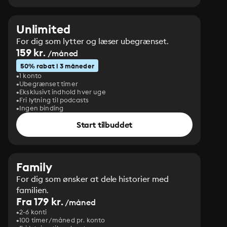
Unlimited
For dig som lytter og læser ubegrænset.
159 kr.
/måned
50% rabat i 3 måneder
1 konto
Ubegrænset timer
Eksklusivt indhold hver uge
Fri lytning til podcasts
Ingen binding
Start tilbuddet
Family
For dig som ønsker at dele historier med
familien.
Fra 179 kr.
/måned
2-6 konti
100 timer/måned pr. konto