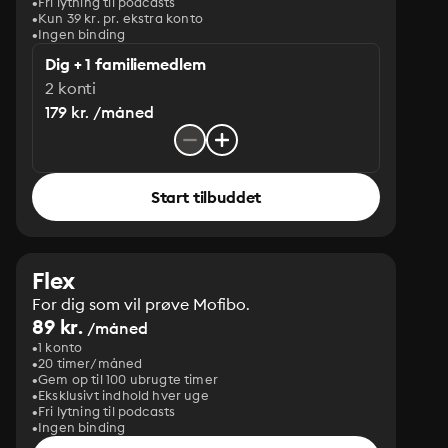
Fri lytning til podcasts
Kun 39 kr. pr. ekstra konto
Ingen binding
Dig + 1 familiemedlem
2 konti
179 kr. /måned
Start tilbuddet
Flex
For dig som vil prøve Mofibo.
89 kr.
/måned
1 konto
20 timer/måned
Gem op til 100 ubrugte timer
Eksklusivt indhold hver uge
Fri lytning til podcasts
Ingen binding