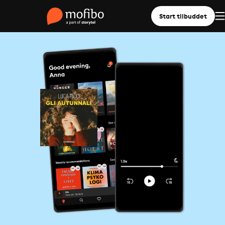
Start tilbuddet