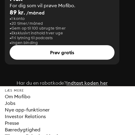
For dig som vil prøve Mofibo.
89 kr.
/måned
1 konto
20 timer/måned
Gem op til 100 ubrugte timer
Eksklusivt indhold hver uge
Fri lytning til podcasts
Ingen binding
Prøv gratis
Har du en rabatkode?
Indtast koden her
LÆS MERE
Om Mofibo
Jobs
Nye app-funktioner
Investor Relations
Presse
Bæredygtighed