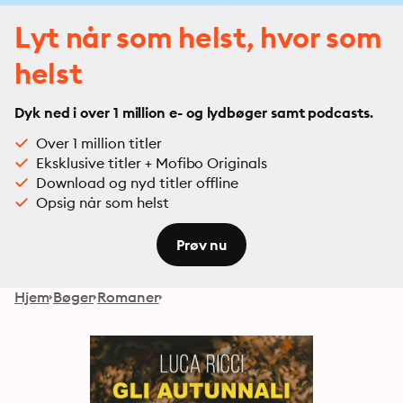
Lyt når som helst, hvor som
helst
Dyk ned i over 1 million e- og lydbøger samt podcasts.
Over 1 million titler
Eksklusive titler + Mofibo Originals
Download og nyd titler offline
Opsig når som helst
Prøv nu
Hjem
Bøger
Romaner