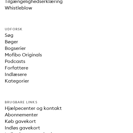
Tilgængelighedserklæring
Whistleblow
UDFORSK
Søg
Bøger
Bogserier
Mofibo Originals
Podcasts
Forfattere
Indlæsere
Kategorier
BRUGBARE LINKS
Hjælpecenter og kontakt
Abonnementer
Køb gavekort
Indløs gavekort