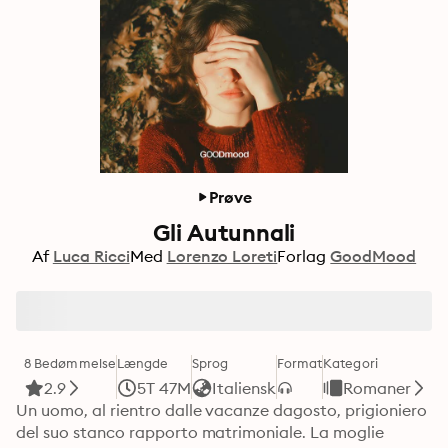
Prøve
Gli Autunnali
Af
Luca Ricci
Med
Lorenzo Loreti
Forlag
GoodMood
8 Bedømmelse
Længde
Sprog
Format
Kategori
2.9
5T 47M
Italiensk
Romaner
Un uomo, al rientro dalle vacanze dagosto, prigioniero 
del suo stanco rapporto matrimoniale. La moglie 