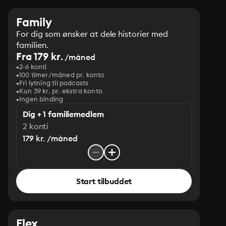
Family
For dig som ønsker at dele historier med
familien.
Fra 179 kr.
/måned
2-6 konti
100 timer/måned pr. konto
Fri lytning til podcasts
Kun 39 kr. pr. ekstra konto
Ingen binding
Dig + 1 familiemedlem
2 konti
179 kr. /måned
Start tilbuddet
Flex