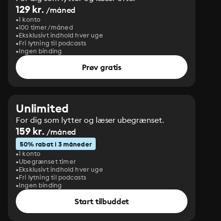
129 kr.
/måned
1 konto
100 timer/måned
Eksklusivt indhold hver uge
Fri lytning til podcasts
Ingen binding
Prøv gratis
Unlimited
For dig som lytter og læser ubegrænset.
159 kr.
/måned
50% rabat i 3 måneder
1 konto
Ubegrænset timer
Eksklusivt indhold hver uge
Fri lytning til podcasts
Ingen binding
Start tilbuddet