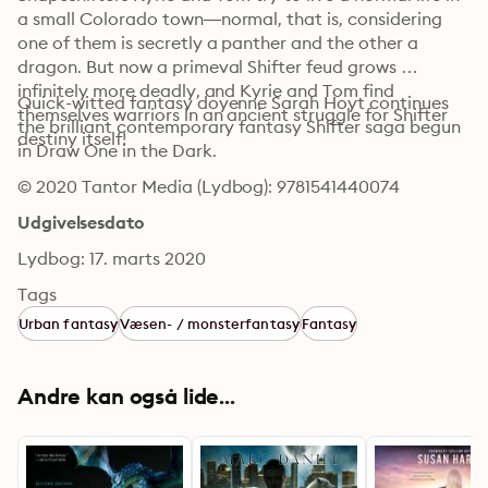
a small Colorado town—normal, that is, considering 
one of them is secretly a panther and the other a 
dragon. But now a primeval Shifter feud grows 
infinitely more deadly, and Kyrie and Tom find 
Quick-witted fantasy doyenne Sarah Hoyt continues 
themselves warriors in an ancient struggle for Shifter 
the brilliant contemporary fantasy Shifter saga begun 
destiny itself!
in Draw One in the Dark.
© 2020 Tantor Media (Lydbog): 9781541440074
Udgivelsesdato
Lydbog: 17. marts 2020
Tags
Urban fantasy
Væsen- / monsterfantasy
Fantasy
Andre kan også lide...