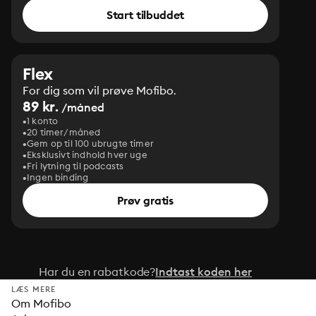
Start tilbuddet
Flex
For dig som vil prøve Mofibo.
89 kr.
/måned
1 konto
20 timer/måned
Gem op til 100 ubrugte timer
Eksklusivt indhold hver uge
Fri lytning til podcasts
Ingen binding
Prøv gratis
Har du en rabatkode?
Indtast koden her
LÆS MERE
Om Mofibo