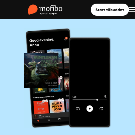
Start tilbuddet