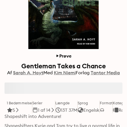
Prøve
Gentleman Takes a Chance
Af
Sarah A. Hoyt
Med
Kim Niemi
Forlag
Tantor Media
1 Bedømmelse
Serier
Længde
Sprog
Format
Kategor
5
1 af 14
13T 37M
Engelsk
Rom
Shapeshift into Adventure!
Shapeshifters Kyrie and Tom try to live a normal life in 