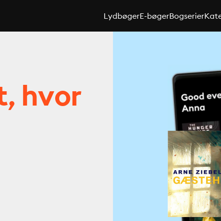
Lydbøger
E-bøger
Bogserier
Kate
t, hvor