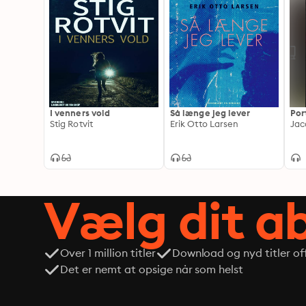
I venners vold
Så længe jeg lever
Por
Stig Rotvit
Erik Otto Larsen
Jac
Vælg dit 
Over 1 million titler
Download og nyd titler off
Det er nemt at opsige når som helst