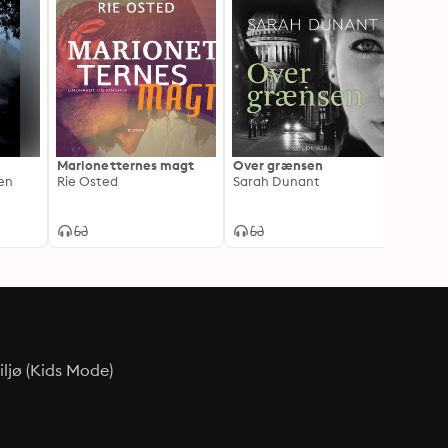
Marionetternes magt
Over grænsen
Kurs 
en
Rie Osted
Sarah Dunant
Sarah
ljø (Kids Mode)