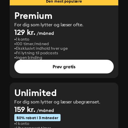
Den mest populære
Premium
For dig som lytter og læser ofte.
129 kr.
/måned
1 konto
100 timer/måned
Eksklusivt indhold hver uge
Fri lytning til podcasts
Ingen binding
Prøv gratis
Unlimited
For dig som lytter og læser ubegrænset.
159 kr.
/måned
50% rabat i 3 måneder
1 konto