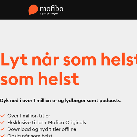
Lyt når som hels
som helst
Dyk ned i over 1 million e- og lydbøger samt podcasts.
Over 1 million titler
Eksklusive titler + Mofibo Originals
Download og nyd titler offline
Opsig når som helst