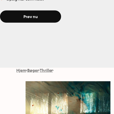
Prøv nu
Hjem
Bøger
Thriller