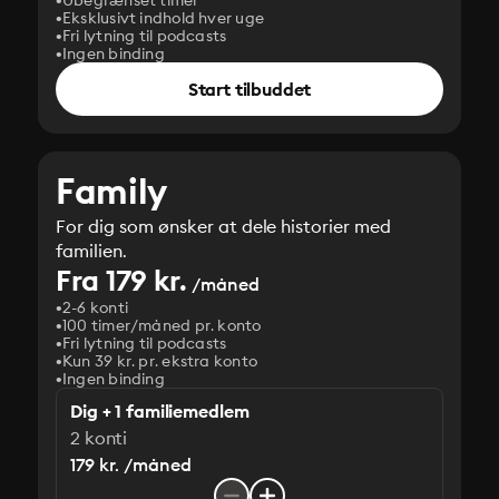
Ubegrænset timer
Eksklusivt indhold hver uge
Fri lytning til podcasts
Ingen binding
Start tilbuddet
Family
For dig som ønsker at dele historier med
familien.
Fra 179 kr.
/måned
2-6 konti
100 timer/måned pr. konto
Fri lytning til podcasts
Kun 39 kr. pr. ekstra konto
Ingen binding
Dig + 1 familiemedlem
2 konti
179 kr. /måned