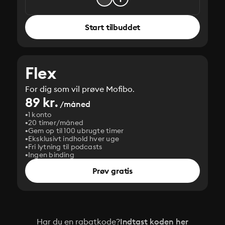
Start tilbuddet
Flex
For dig som vil prøve Mofibo.
89 kr.
/måned
1 konto
20 timer/måned
Gem op til 100 ubrugte timer
Eksklusivt indhold hver uge
Fri lytning til podcasts
Ingen binding
Prøv gratis
Har du en rabatkode?
Indtast koden her