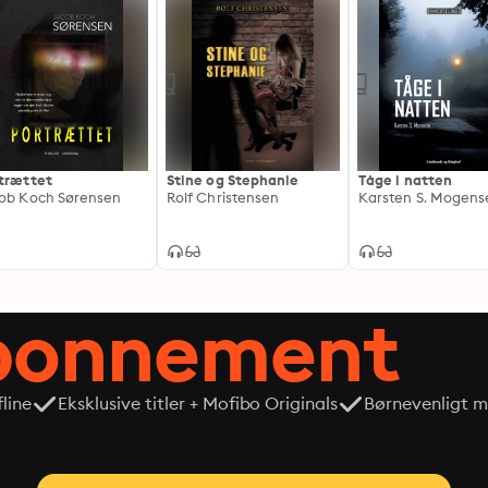
trættet
Stine og Stephanie
Tåge i natten
ob Koch Sørensen
Rolf Christensen
Karsten S. Mogens
abonnement
line
Eksklusive titler + Mofibo Originals
Børnevenligt mi