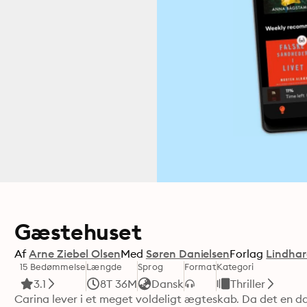
Gæstehuset
Af
Arne Ziebel Olsen
Med
Søren Danielsen
Forlag
Lindhar
15 Bedømmelse
Længde
Sprog
Format
Kategori
3.1
8T 36M
Dansk
Thriller
Carina lever i et meget voldeligt ægteskab. Da det en dag 