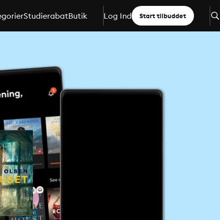
gorier
Studierabat
Butik
Log Ind
Start tilbuddet