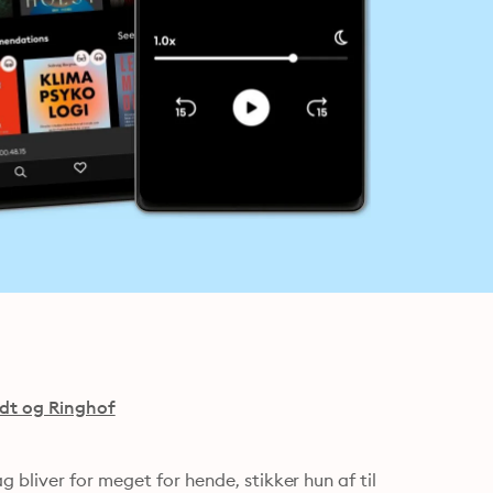
dt og Ringhof
bliver for meget for hende, stikker hun af til 