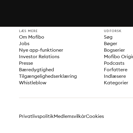
LÆS MERE
UDFORSK
Om Mofibo
Søg
Jobs
Bøger
Nye app-funktioner
Bogserier
Investor Relations
Mofibo Origi
Presse
Podcasts
Bæredygtighed
Forfattere
Tilgængelighedserklæring
Indlæsere
Whistleblow
Kategorier
Privatlivspolitik
Medlemsvilkår
Cookies