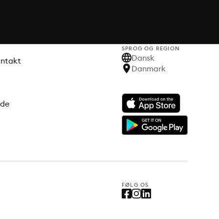
SPROG OG REGION
Dansk
ontakt
Danmark
ode
FØLG OS