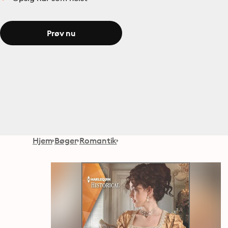
Prøv nu
Hjem
Bøger
Romantik