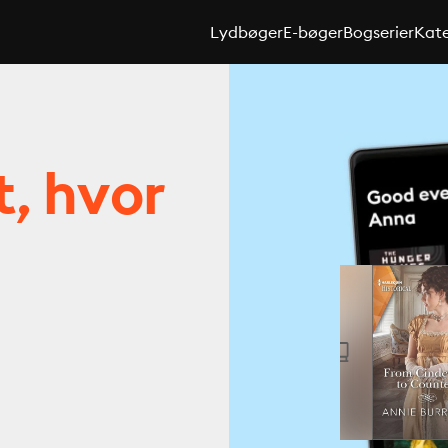
Lydbøger
E-bøger
Bogserier
Kate
t, hvor