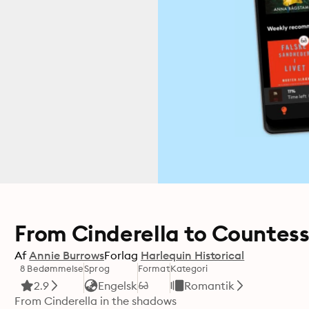
From Cinderella to Countes
Af
Annie Burrows
Forlag
Harlequin Historical
8 Bedømmelse
Sprog
Format
Kategori
2.9
Engelsk
Romantik
From Cinderella in the shadows
