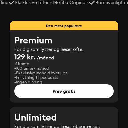
line
Eksklusive titler + Mofibo Originals
Børnevenligt mi
Den mest populære
Premium
For dig som lytter og læser ofte.
129 kr.
/måned
1 konto
100 timer/måned
Eksklusivt indhold hver uge
Fri lytning til podcasts
Ingen binding
Prøv gratis
Unlimited
For dig som lytter og læser ubegrænset.