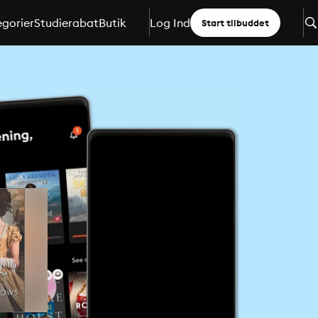
gorier
Studierabat
Butik
Log Ind
Start tilbuddet