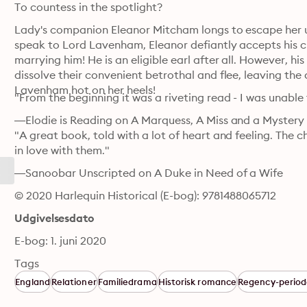
To countess in the spotlight?
Lady's companion Eleanor Mitcham longs to escape her un
speak to Lord Lavenham, Eleanor defiantly accepts his c
marrying him! He is an eligible earl after all. However, h
dissolve their convenient betrothal and flee, leaving t
Lavenham hot on her heels!
"From the beginning it was a riveting read - I was unable 
—Elodie is Reading on A Marquess, A Miss and a Mystery

"A great book, told with a lot of heart and feeling. The c
in love with them."
—Sanoobar Unscripted on A Duke in Need of a Wife
© 2020 Harlequin Historical (E-bog): 9781488065712
Udgivelsesdato
E-bog: 1. juni 2020
Tags
England
Relationer
Familiedrama
Historisk romance
Regency-perio