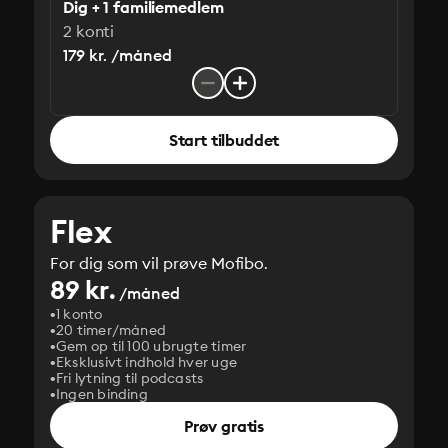
Dig + 1 familiemedlem
2 konti
179 kr. /måned
Start tilbuddet
Flex
For dig som vil prøve Mofibo.
89 kr.
/måned
1 konto
20 timer/måned
Gem op til 100 ubrugte timer
Eksklusivt indhold hver uge
Fri lytning til podcasts
Ingen binding
Prøv gratis