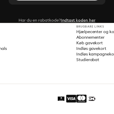
Har du en rabatkode?
Indtast koden her
BRUGBARE LINKS
Hjælpecenter og k
Abonnementer
Køb gavekort
nals
Indløs gavekort
Indløs kampagnek
Studierabat