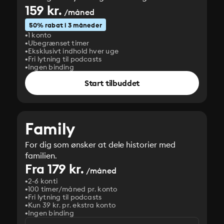
159 kr.
/måned
50% rabat i 3 måneder
1 konto
Ubegrænset timer
Eksklusivt indhold hver uge
Fri lytning til podcasts
Ingen binding
Start tilbuddet
Family
For dig som ønsker at dele historier med
familien.
Fra 179 kr.
/måned
2-6 konti
100 timer/måned pr. konto
Fri lytning til podcasts
Kun 39 kr. pr. ekstra konto
Ingen binding