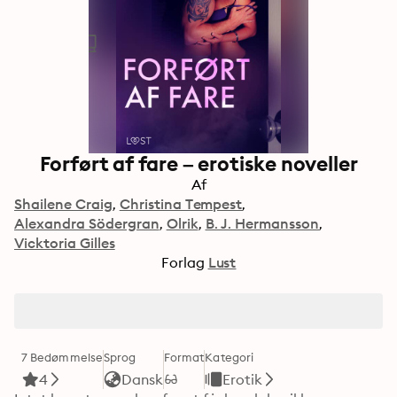
Forført af fare – erotiske noveller
Af
Shailene Craig
Christina Tempest
Alexandra Södergran
Olrik
B. J. Hermansson
Vicktoria Gilles
Forlag
Lust
7 Bedømmelse
Sprog
Format
Kategori
4
Dansk
Erotik