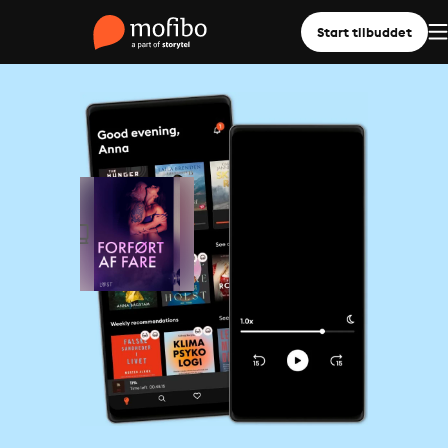
Start tilbuddet