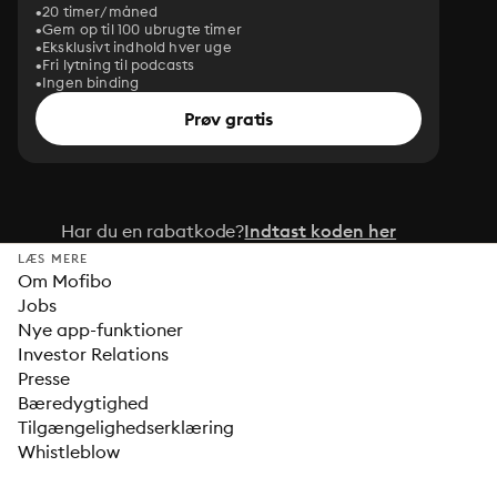
20 timer/måned
Gem op til 100 ubrugte timer
Eksklusivt indhold hver uge
Fri lytning til podcasts
Ingen binding
Prøv gratis
Har du en rabatkode?
Indtast koden her
LÆS MERE
Om Mofibo
Jobs
Nye app-funktioner
Investor Relations
Presse
Bæredygtighed
Tilgængelighedserklæring
Whistleblow