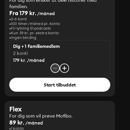
For dig som ønsker at dele historier med
familien.
Fra 179 kr.
/måned
2-6 konti
100 timer/måned pr. konto
Fri lytning til podcasts
Kun 39 kr. pr. ekstra konto
Ingen binding
Dig + 1 familiemedlem
2 konti
179 kr. /måned
Start tilbuddet
Flex
For dig som vil prøve Mofibo.
89 kr.
/måned
1 konto