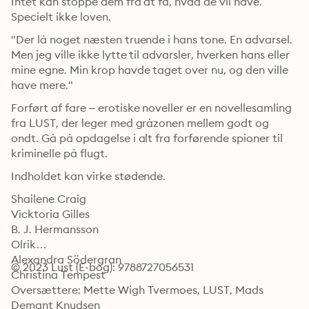
Intet kan stoppe dem fra at få, hvad de vil have. 
Specielt ikke loven.
"Der lå noget næsten truende i hans tone. En advarsel. 
Men jeg ville ikke lytte til advarsler, hverken hans eller 
mine egne. Min krop havde taget over nu, og den ville 
have mere."
Forført af fare – erotiske noveller er en novellesamling 
fra LUST, der leger med gråzonen mellem godt og 
ondt. Gå på opdagelse i alt fra forførende spioner til 
kriminelle på flugt.
Indholdet kan virke stødende. 
Shailene Craig

Vicktoria Gilles

B. J. Hermansson

Olrik

Alexandra Södergran

© 2023 Lust (E-bog): 9788727056531
Christina Tempest
Oversættere: Mette Wigh Tvermoes, LUST, Mads 
Demant Knudsen