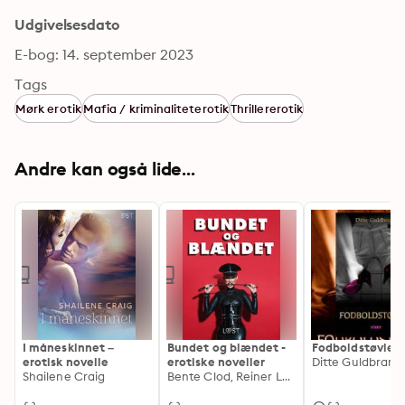
Udgivelsesdato
E-bog: 14. september 2023
Tags
Mørk erotik
Mafia / kriminaliteterotik
Thrillererotik
Andre kan også lide...
I måneskinnet –
Bundet og blændet -
Fodboldstøvler
erotisk novelle
erotiske noveller
Ditte Guldbrand
Shailene Craig
Bente Clod, Reiner Larsen Wiese, B. J. Hermansson, Nina Alvén, Elena Lund, Saga Stigsdotter, Alicia Luz, Nelly Blanck