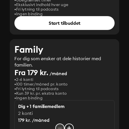
Ubegrænset timer
Eksklusivt indhold hver uge
Fri lytning til podcasts
Ingen binding
Start tilbuddet
Family
For dig som ønsker at dele historier med
familien.
Fra 179 kr.
/måned
2-6 konti
100 timer/måned pr. konto
Fri lytning til podcasts
Kun 39 kr. pr. ekstra konto
Ingen binding
Dig + 1 familiemedlem
2 konti
179 kr. /måned