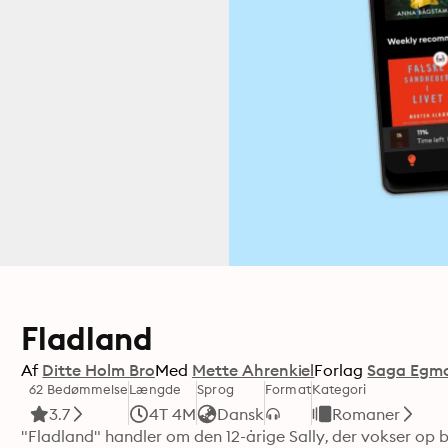
Fladland
Af
Ditte Holm Bro
Med
Mette Ahrenkiel
Forlag
Saga Egm
62 Bedømmelse
Længde
Sprog
Format
Kategori
3.7
4T 4M
Dansk
Romaner
"Fladland" handler om den 12-årige Sally, der vokser op 