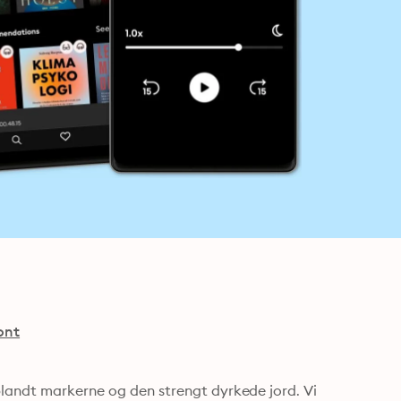
ont
blandt markerne og den strengt dyrkede jord. Vi 