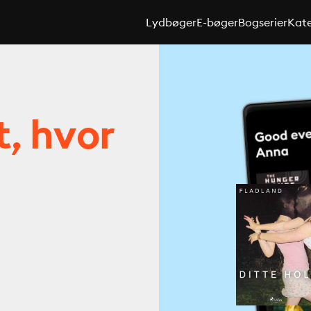
Lydbøger
E-bøger
Bogserier
Kate
t, hvor