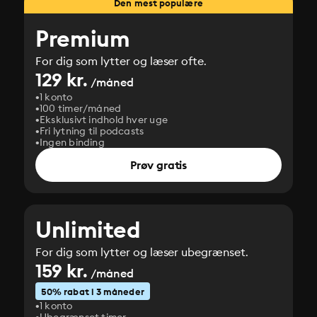
Den mest populære
Premium
For dig som lytter og læser ofte.
129 kr.
/måned
1 konto
100 timer/måned
Eksklusivt indhold hver uge
Fri lytning til podcasts
Ingen binding
Prøv gratis
Unlimited
For dig som lytter og læser ubegrænset.
159 kr.
/måned
50% rabat i 3 måneder
1 konto