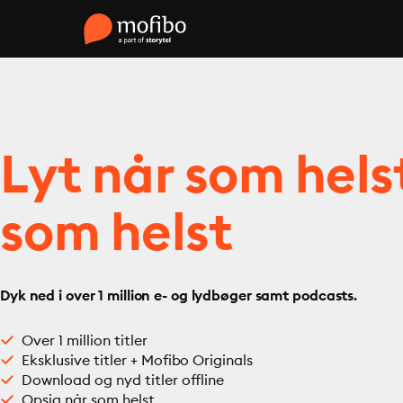
Lyt når som hels
som helst
Dyk ned i over 1 million e- og lydbøger samt podcasts.
Over 1 million titler
Eksklusive titler + Mofibo Originals
Download og nyd titler offline
Opsig når som helst