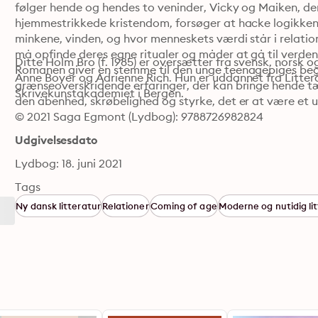
følger hende og hendes to veninder, Vicky og Maiken, der
hjemmestrikkede kristendom, forsøger at hacke logikken i 
minkene, vinden, og hvor menneskets værdi står i relation 
må opfinde deres egne ritualer og måder at gå til verden.
Ditte Holm Bro (f. 1985) er oversætter fra svensk, norsk 
Romanen giver en stemme til den unge teenagepiges begæ
Anne Boyer og Adrienne Rich. Hun er uddannet fra Litterä
grænseoverskridende erfaringer, der kan bringe hende tæt
Skrivekunstakademiet i Bergen.
den åbenhed, skrøbelighed og styrke, det er at være et u
© 2021 Saga Egmont (Lydbog): 9788726982824
Udgivelsesdato
Lydbog: 18. juni 2021
Tags
Ny dansk litteratur
Relationer
Coming of age
Moderne og nutidig li