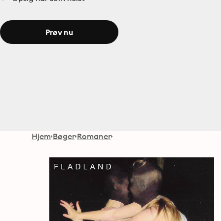
Prøv nu
Hjem
Bøger
Romaner