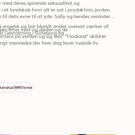
 med deres spirende seksualitet og 
et landskab hvor alt er sat i produktion; jorden, 
til dets evne til at yde. Sally og hendes veninder 


og engelsk og har blandt andet oversat værker af 
r efter livet og døden og de 
r Gestaltning i Göteborg og 
tere på verden og sig selv. "Fladland" skildrer 
ngt menneske der hver dag lever tusinde liv.
tteratur
1990'erne