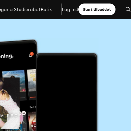
gorier
Studierabat
Butik
Log Ind
Start tilbuddet