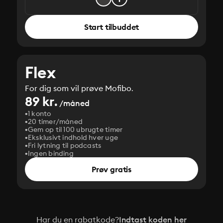
Start tilbuddet
Flex
For dig som vil prøve Mofibo.
89 kr.
/måned
1 konto
20 timer/måned
Gem op til 100 ubrugte timer
Eksklusivt indhold hver uge
Fri lytning til podcasts
Ingen binding
Prøv gratis
Har du en rabatkode?
Indtast koden her