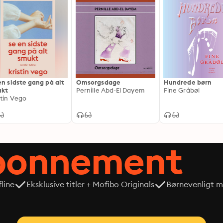
en sidste gang på alt
Omsorgsdage
Hundrede børn
ukt
Pernille Abd-El Dayem
Fine Gråbøl
stin Vego
abonnement
line
Eksklusive titler + Mofibo Originals
Børnevenligt mi