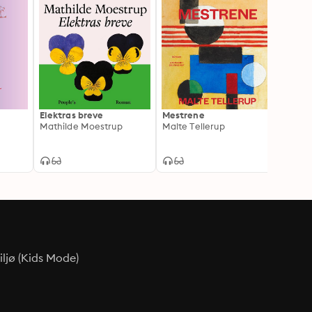
Elektras breve
Mestrene
Ting 
Mathilde Moestrup
Malte Tellerup
Louise
ljø (Kids Mode)