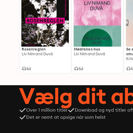
Rosenreglen
Mødrenes hus
Se 
Liv Nimand Duvå
Liv Nimand Duvå
sm
Kri
Vælg dit 
Over 1 million titler
Download og nyd titler off
Det er nemt at opsige når som helst