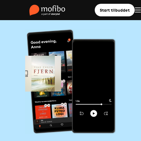
Start tilbuddet