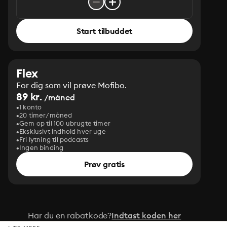
Start tilbuddet
Flex
For dig som vil prøve Mofibo.
89 kr.
/måned
1 konto
20 timer/måned
Gem op til 100 ubrugte timer
Eksklusivt indhold hver uge
Fri lytning til podcasts
Ingen binding
Prøv gratis
Har du en rabatkode?
Indtast koden her