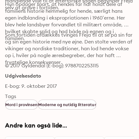
manglende vilje til at efterforske sagen begynder Freja 
Hun opdager snart, at hendes far har holdt dele af 
selv at grave i fortiden.
familiens historie hemmelig for hende, særligt hans 
egen indblanding i ekspropriationen i 1960’erne. Her 
blev hele landsbyer forvandlet til militært område, 
hvilket skabte splid og had både på egnen og i 
Som fortiden afdækkes tvinges Freja til at se på sin far 
familien.
og sin egen historie med nye øjne. Den stolte verden af 
vikinger og nordiske traditioner, han lod hende vokse 
op i, hviler på nogle æresbegreber, der har haft 
frygtelige konsekvenser.
© 2017 Gyldendal (E-bog): 9788702253115
Udgivelsesdato
E-bog: 9. oktober 2017
Tags
Mord i provinsen
Moderne og nutidig litteratur
Andre kan også lide...