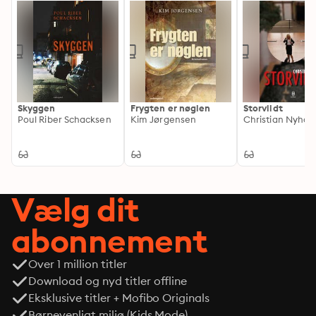
Skyggen
Frygten er nøglen
Storvildt
Poul Riber Schacksen
Kim Jørgensen
Christian Nyhol
Vælg dit
abonnement
Over 1 million titler
Download og nyd titler offline
Eksklusive titler + Mofibo Originals
Børnevenligt miljø (Kids Mode)