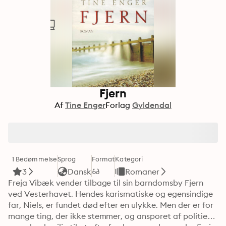
Fjern
Af
Tine Enger
Forlag
Gyldendal
1 Bedømmelse
Sprog
Format
Kategori
3
Dansk
Romaner
Freja Vibæk vender tilbage til sin barndomsby Fjern 
ved Vesterhavet. Hendes karismatiske og egensindige 
far, Niels, er fundet død efter en ulykke. Men der er for 
mange ting, der ikke stemmer, og ansporet af politiets 