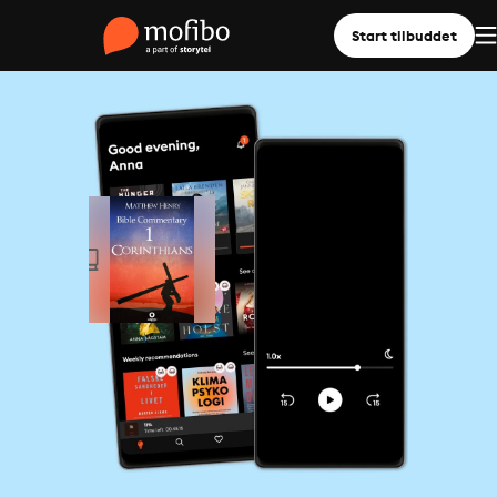
Start tilbuddet