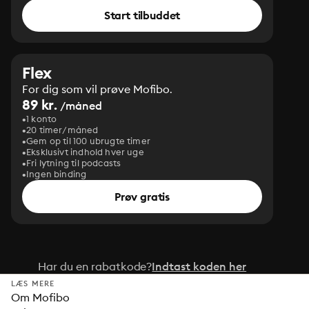
Start tilbuddet
Flex
For dig som vil prøve Mofibo.
89 kr.
/måned
1 konto
20 timer/måned
Gem op til 100 ubrugte timer
Eksklusivt indhold hver uge
Fri lytning til podcasts
Ingen binding
Prøv gratis
Har du en rabatkode?
Indtast koden her
LÆS MERE
Om Mofibo