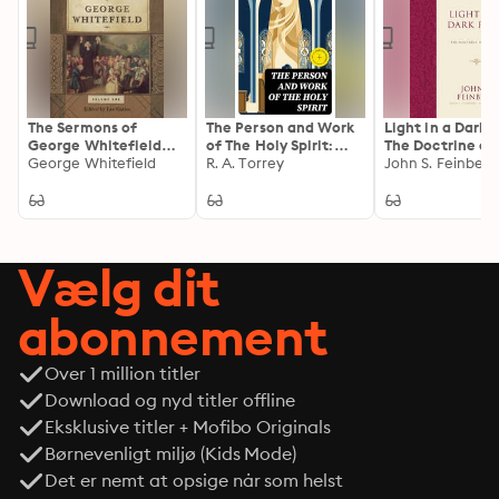
The Sermons of
The Person and Work
Light in a Dark 
George Whitefield
of The Holy Spirit:
The Doctrine of
(Two-Volume Set)
George Whitefield
Enriched edition. A
R. A. Torrey
Scripture
John S. Feinberg
Biblical Guide to the
Spirit's Personhood,
Power, and
Transforming Work in
Believers
Vælg dit
abonnement
Over 1 million titler
Download og nyd titler offline
Eksklusive titler + Mofibo Originals
Børnevenligt miljø (Kids Mode)
Det er nemt at opsige når som helst