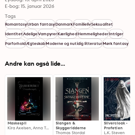
E-bog: 15. januar 2026
Tags
Romantasy
Urban fantasy
Danmark
Familieliv
Seksualitet
Identitet
Adelige
Vampyrer
Kærlighed
Hemmeligheder
Intriger
Parforhold
Ægteskab
Moderne og nutidig litteratur
Mørk fantasy
Andre kan også lide...
Maskespil
Slangen &
Silvercloak -
Kira Axelsen, Anna Toftdahl-Olesen
Skyggeridderne
Profetien
Thomas Stordal
L.K. Steven