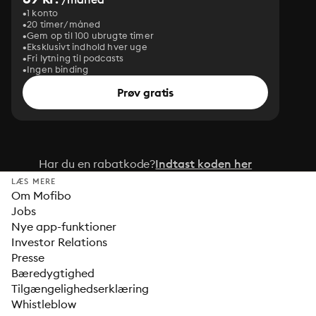
1 konto
20 timer/måned
Gem op til 100 ubrugte timer
Eksklusivt indhold hver uge
Fri lytning til podcasts
Ingen binding
Prøv gratis
Har du en rabatkode?
Indtast koden her
LÆS MERE
Om Mofibo
Jobs
Nye app-funktioner
Investor Relations
Presse
Bæredygtighed
Tilgængelighedserklæring
Whistleblow