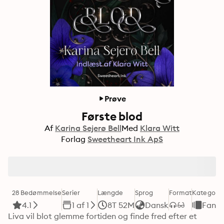
Prøve
Første blod
Af
Karina Sejerø Bell
Med
Klara Witt
Forlag
Sweetheart Ink ApS
28 Bedømmelse
Serier
Længde
Sprog
Format
Kategori
4.1
1 af 1
8T 52M
Dansk
Fanta
Liva vil blot glemme fortiden og finde fred efter et 