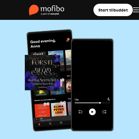
Start tilbuddet