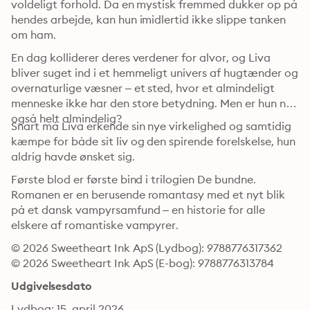
voldeligt forhold. Da en mystisk fremmed dukker op på 
hendes arbejde, kan hun imidlertid ikke slippe tanken 
om ham.
En dag kolliderer deres verdener for alvor, og Liva 
bliver suget ind i et hemmeligt univers af hugtænder og 
overnaturlige væsner – et sted, hvor et almindeligt 
menneske ikke har den store betydning. Men er hun nu 
også helt almindelig?
Snart må Liva erkende sin nye virkelighed og samtidig 
kæmpe for både sit liv og den spirende forelskelse, hun 
aldrig havde ønsket sig.
Første blod er første bind i trilogien De bundne. 
Romanen er en berusende romantasy med et nyt blik 
på et dansk vampyrsamfund – en historie for alle 
elskere af romantiske vampyrer.
© 2026 Sweetheart Ink ApS (Lydbog): 9788776317362
© 2026 Sweetheart Ink ApS (E-bog): 9788776313784
Udgivelsesdato
Lydbog: 15. april 2026