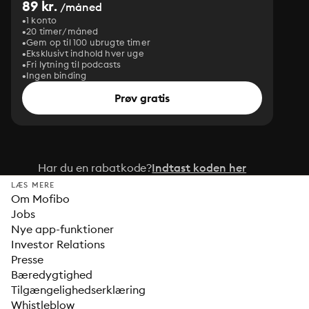
89 kr.
/måned
1 konto
20 timer/måned
Gem op til 100 ubrugte timer
Eksklusivt indhold hver uge
Fri lytning til podcasts
Ingen binding
Prøv gratis
Har du en rabatkode?
Indtast koden her
LÆS MERE
Om Mofibo
Jobs
Nye app-funktioner
Investor Relations
Presse
Bæredygtighed
Tilgængelighedserklæring
Whistleblow