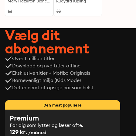
Journey Through
Mary Hazelton Blanchard Wade
Rudyard Kipling
humanities, and social sciences.
Swiss Culture and
Traditions
Vælg dit
abonnement
Over 1 million titler
Download og nyd titler offline
Eksklusive titler + Mofibo Originals
Børnevenligt miljø (Kids Mode)
Det er nemt at opsige når som helst
Den mest populære
Premium
For dig som lytter og læser ofte.
129 kr.
/måned