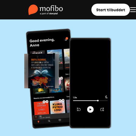
Start tilbuddet