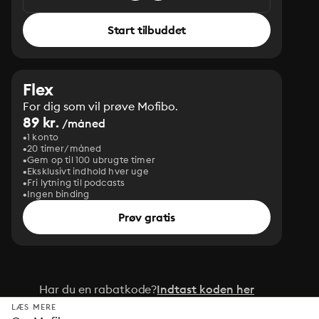
Start tilbuddet
Flex
For dig som vil prøve Mofibo.
89 kr.
/måned
1 konto
20 timer/måned
Gem op til 100 ubrugte timer
Eksklusivt indhold hver uge
Fri lytning til podcasts
Ingen binding
Prøv gratis
Har du en rabatkode?
Indtast koden her
LÆS MERE