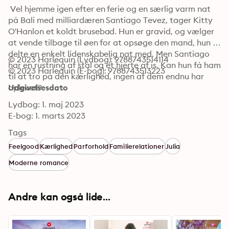
 Vel hjemme igen efter en ferie og en særlig varm nat 
på Bali med milliardæren Santiago Tevez, tager Kitty 
O'Hanlon et koldt brusebad. Hun er gravid, og vælger 
at vende tilbage til øen for at opsøge den mand, hun 
delte en enkelt lidenskabelig nat med. Men Santiago 
© 2023 Harlequin (Lydbog): 9788743514114
har en rustning af stål og et hjerte af is. Kan hun få ham 
© 2023 Harlequin (E-bog): 9788743513223
til at tro på den kærlighed, ingen af ​​dem endnu har 
oplevet?
Udgivelsesdato
Lydbog: 1. maj 2023
E-bog: 1. marts 2023
Tags
Feelgood
Kærlighed
Parforhold
Familierelationer
Julia
Moderne romance
Andre kan også lide...