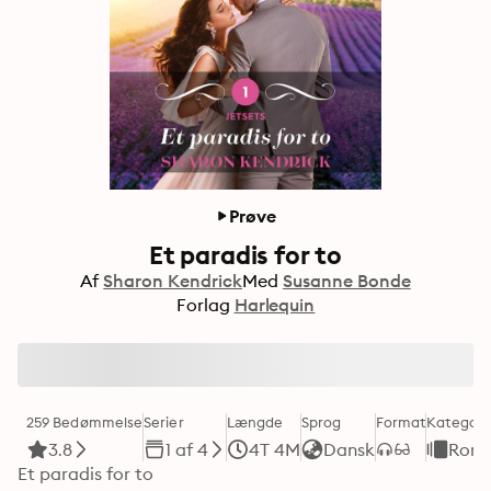
Prøve
Et paradis for to
Af
Sharon Kendrick
Med
Susanne Bonde
Forlag
Harlequin
259 Bedømmelse
Serier
Længde
Sprog
Format
Kategori
3.8
1 af 4
4T 4M
Dansk
Roma
Et paradis for to 