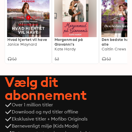
Hvad hjertet vil have
Morgenmad på
Den bedste hæv
Janice Maynard
Giovanni's
alle
Kate Hardy
Caitlin Crews
Vælg dit
abonnement
Over 1 million titler
Download og nyd titler offline
Eksklusive titler + Mofibo Originals
Børnevenligt miljø (Kids Mode)