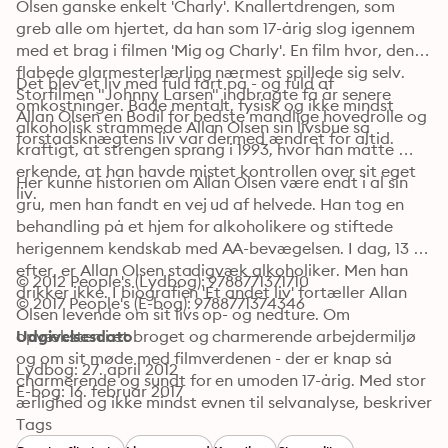
Olsen ganske enkelt 'Charly'. Knallertdrengen, som 
greb alle om hjertet, da han som 17-årig slog igennem 
med et brag i filmen 'Mig og Charly'. En film hvor, den 
flabede glarmesterlærling nærmest spillede sig selv. 
Det blev et liv med fuld fart på - og fuld af 
Storfilmen "Johnny Larsen" indbragte få år senere 
omkostninger. Både mentalt, fysisk og ikke mindst 
Allan Olsen en Bodil for bedste mandlige hovedrolle og 
alkoholisk strammede Allan Olsen sin livsbue så 
forstadsknægtens liv var dermed ændret for altid. 
kraftigt, at strengen sprang i 1993, hvor han måtte 
erkende, at han havde mistet kontrollen over sit eget 
Her kunne historien om Allan Olsen være endt i al sin 
liv. 
gru, men han fandt en vej ud af helvede. Han tog en 
behandling på et hjem for alkoholikere og stiftede 
herigennem kendskab med AA-bevægelsen. I dag, 13 år 
efter, er Allan Olsen stadigvæk alkoholiker. Men han 
© 2012 People's (Lydbog): 9788771371710
drikker ikke. I biografien 'Et andet liv' fortæller Allan 
© 2017 People's (E-bog): 9788771374346
Olsen levende om sit livs op- og nedture. Om 
opvæksten i et broget og charmerende arbejdermiljø 
Udgivelsesdato
og om sit møde med filmverdenen - der er knap så 
Lydbog: 27. april 2012
charmerende og sundt for en umoden 17-årig. Med stor 
E-bog: 16. februar 2017
ærlighed og ikke mindst evnen til selvanalyse, beskriver 
han desuden i en række skarpe billeder gennem liv og 
Tags
karriere, hvilke enorme belastninger, der knytter sig til 