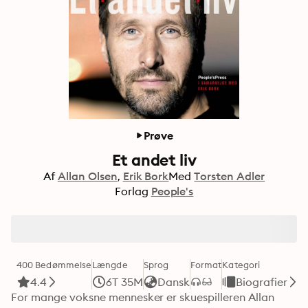
Prøve
Et andet liv
Af
Allan Olsen
Erik Bork
Med
Torsten Adler
Forlag
People's
400 Bedømmelse
Længde
Sprog
Format
Kategori
4.4
6T 35M
Dansk
Biografier
For mange voksne mennesker er skuespilleren Allan 