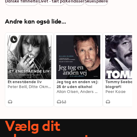
Danske filmhelte
Livet - tæt på
Kendisser
Skuespillere
et ukontrollabelt spiritusforbrug. Samtidig er Allan 
Olsens beskrivelse af sin møjsommelige vej ud af 
misbruget både inspirerende og rørende.
Andre kan også lide...
Et enestående liv
Jeg tog en anden vej:
Tommy Seebach 
Peter Belli, Ditte Okman
25 år uden alkohol
biografi
Allan Olsen, Anders Houmøller Thomsen
Peer Kaae
Vælg dit