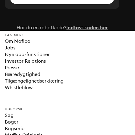
Har du en rabatkode?
Indtast koden her
LÆS MERE
Om Mofibo
Jobs
Nye app-funktioner
Investor Relations
Presse
Bæredygtighed
Tilgængelighedserklæring
Whistleblow
UDFORSK
Søg
Bøger
Bogserier