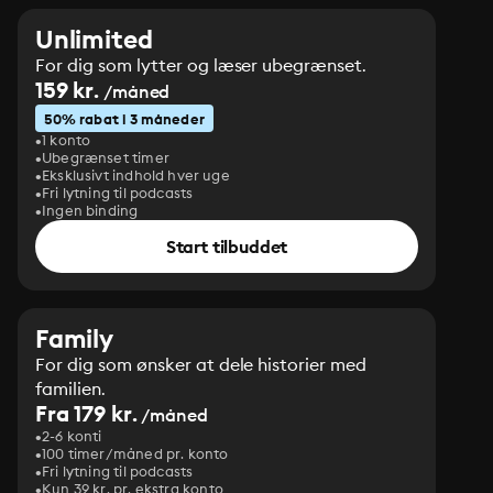
Unlimited
For dig som lytter og læser ubegrænset.
159 kr.
/måned
50% rabat i 3 måneder
1 konto
Ubegrænset timer
Eksklusivt indhold hver uge
Fri lytning til podcasts
Ingen binding
Start tilbuddet
Family
For dig som ønsker at dele historier med
familien.
Fra 179 kr.
/måned
2-6 konti
100 timer/måned pr. konto
Fri lytning til podcasts
Kun 39 kr. pr. ekstra konto