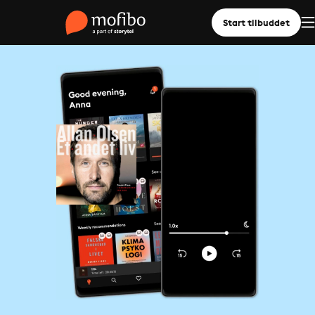
Start tilbuddet