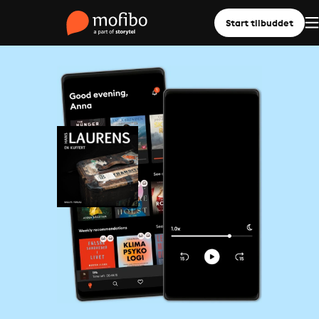
Start tilbuddet