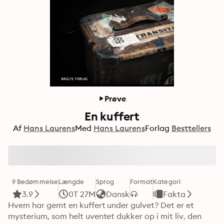
Prøve
En kuffert
Af
Hans Laurens
Med
Hans Laurens
Forlag
Besttellers
9 Bedømmelse
Længde
Sprog
Format
Kategori
3.9
0T 27M
Dansk
Fakta
Hvem har gemt en kuffert under gulvet? Det er et 
mysterium, som helt uventet dukker op i mit liv, den 