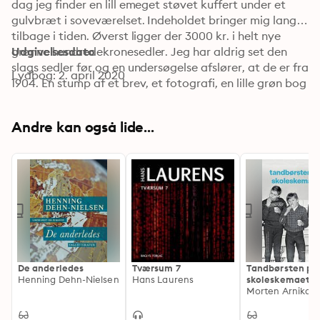
dag jeg finder en lill emeget støvet kuffert under et 
gulvbræt i soveværelset. Indeholdet bringer mig langt 
tilbage i tiden. Øverst ligger der 3000 kr. i helt nye 
grønne hundredekronesedler. Jeg har aldrig set den 
Udgivelsesdato
slags sedler før og en undersøgelse afslører, at de er fra 
Lydbog: 2. april 2020
1904. En stump af et brev, et fotografi, en lille grøn bog 
og nederst to kvitteringer for en rejse til New York fra 
København i maj 1905 kildrer min nysgerrighed. Jeg 
Andre kan også lide...
nedsætter mig som en slags detektiv og forsøger at 
finde ud ad hvad, der ligger bag mit fund. En rejse ind i 
fortiden som viser sig at indeholde flere overraskelser.
De anderledes
Tværsum 7
Tandbørsten på
Henning Dehn-Nielsen
Hans Laurens
skoleskemaet