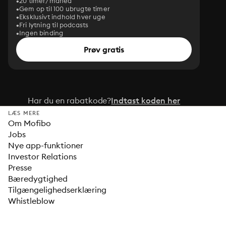
20 timer/måned
Gem op til 100 ubrugte timer
Eksklusivt indhold hver uge
Fri lytning til podcasts
Ingen binding
Prøv gratis
Har du en rabatkode?
Indtast koden her
LÆS MERE
Om Mofibo
Jobs
Nye app-funktioner
Investor Relations
Presse
Bæredygtighed
Tilgængelighedserklæring
Whistleblow