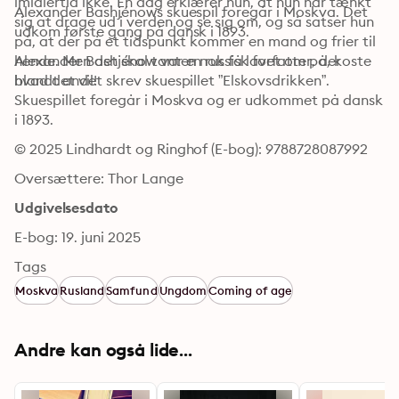
imidlertid ikke. En dag erklærer hun, at hun har tænkt 
Alexander Bashjénows skuespil foregår i Moskva. Det 
sig at drage ud i verden og se sig om, og så satser hun 
udkom første gang på dansk i 1893.
på, at der på et tidspunkt kommer en mand og frier til 
hende. Men det skal tanten nok få lavet om på, koste 
Alexander Bashjénow var en russisk forfatter, der 
hvad det vil!
blandt andet skrev skuespillet ”Elskovsdrikken”. 
Skuespillet foregår i Moskva og er udkommet på dansk 
i 1893.
© 2025 Lindhardt og Ringhof (E-bog): 9788728087992
Oversættere: Thor Lange
Udgivelsesdato
E-bog: 19. juni 2025
Tags
Moskva
Rusland
Samfund
Ungdom
Coming of age
Andre kan også lide...