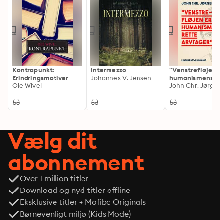
Kontrapunkt:
Intermezzo
"Venstrefløjen 
Erindringsmotiver
Johannes V. Jensen
humanismens r
Ole Wivel
arvtager"
John Chr. Jørge
Vælg dit
abonnement
Over 1 million titler
Download og nyd titler offline
Eksklusive titler + Mofibo Originals
Børnevenligt miljø (Kids Mode)