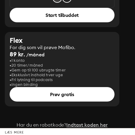
Start tilbuddet
Flex
For dig som vil prøve Mofibo.
89 kr.
/måned
1 konto
20 timer/måned
Gem op til 100 ubrugte timer
Eksklusivt indhold hver uge
Fri lytning til podcasts
Ingen binding
Prøv gratis
Har du en rabatkode?
Indtast koden her
LÆS MERE