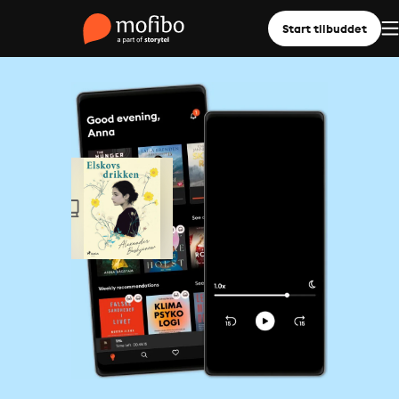
Start tilbuddet