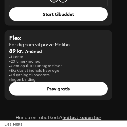
Start tilbuddet
Flex
For dig som vil prøve Mofibo.
89 kr.
/måned
1 konto
20 timer/måned
Gem op til 100 ubrugte timer
Eksklusivt indhold hver uge
Fri lytning til podcasts
Ingen binding
Prøv gratis
Har du en rabatkode?
Indtast koden her
LÆS MERE