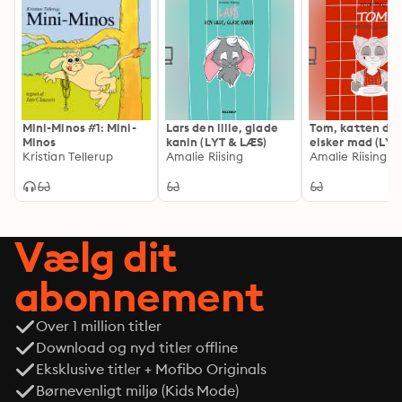
Mini-Minos #1: Mini-
Lars den lille, glade
Tom, katten der
Minos
kanin (LYT & LÆS)
elsker mad (LYT
Kristian Tellerup
Amalie Riising
LÆS)
Amalie Riising
Vælg dit
abonnement
Over 1 million titler
Download og nyd titler offline
Eksklusive titler + Mofibo Originals
Børnevenligt miljø (Kids Mode)