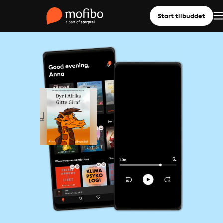
Start tilbuddet