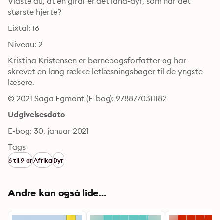
Vidste du, at en giraf er det land-dyr, som har det 
største hjerte?
Lixtal: 16
Niveau: 2
Kristina Kristensen er børnebogsforfatter og har 
skrevet en lang række letlæsningsbøger til de yngste 
læsere.
© 2021 Saga Egmont (E-bog): 9788770311182
Udgivelsesdato
E-bog: 30. januar 2021
Tags
6 til 9 år
Afrika
Dyr
Andre kan også lide...