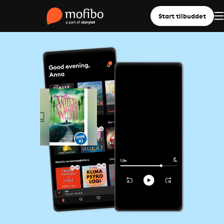
Start tilbuddet