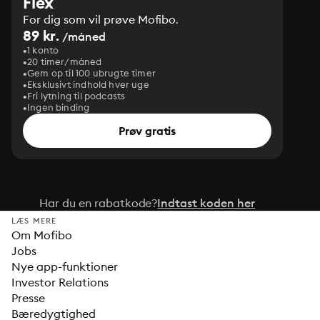
Flex
For dig som vil prøve Mofibo.
89 kr.
/måned
1 konto
20 timer/måned
Gem op til 100 ubrugte timer
Eksklusivt indhold hver uge
Fri lytning til podcasts
Ingen binding
Prøv gratis
Har du en rabatkode?
Indtast koden her
LÆS MERE
Om Mofibo
Jobs
Nye app-funktioner
Investor Relations
Presse
Bæredygtighed