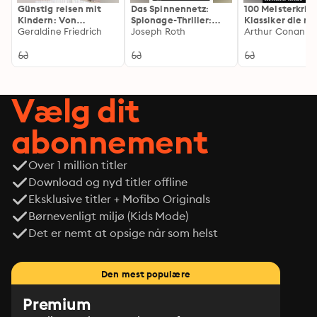
Günstig reisen mit
Das Spinnennetz:
100 Meisterkrimi
Kindern: Von
Spionage-Thriller:
Klassiker die m
Österreich bis Oman
Geraldine Friedrich
Bereicherte Ausgabe.
Joseph Roth
kennen muss: E
Reise durch den
Nervenkitzel
klassischer
Kriminalromane
Detektivgeschi
Vælg dit
abonnement
Over 1 million titler
Download og nyd titler offline
Eksklusive titler + Mofibo Originals
Børnevenligt miljø (Kids Mode)
Det er nemt at opsige når som helst
Den mest populære
Premium