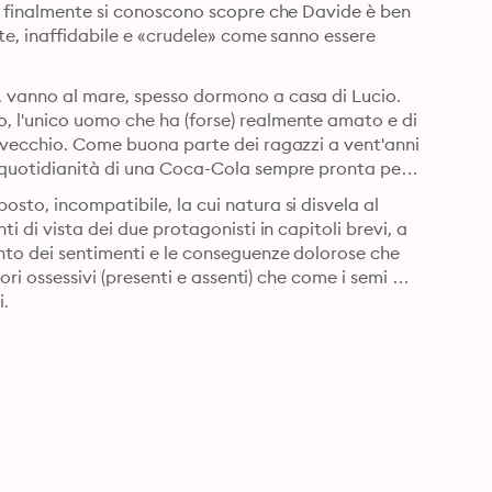
o finalmente si conoscono scopre che Davide è ben 
te, inaffidabile e «crudele» come sanno essere 
 vanno al mare, spesso dormono a casa di Lucio. 
 l'unico uomo che ha (forse) realmente amato e di 
i vecchio. Come buona parte dei ragazzi a vent'anni 
 quotidianità di una Coca-Cola sempre pronta per 
to, incompatibile, la cui natura si disvela al 
i di vista dei due protagonisti in capitoli brevi, a 
nto dei sentimenti e le conseguenze dolorose che 
ori ossessivi (presenti e assenti) che come i semi 
i.