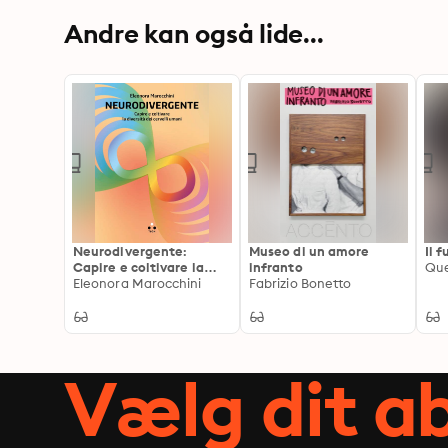
Andre kan også lide...
Neurodivergente:
Museo di un amore
Il 
Capire e coltivare la
infranto
Que
diversità dei cervelli
Eleonora Marocchini
Fabrizio Bonetto
umani
Vælg dit 