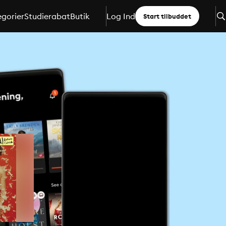
gorier
Studierabat
Butik
Log Ind
Start tilbuddet