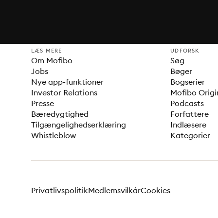
LÆS MERE
UDFORSK
Om Mofibo
Søg
Jobs
Bøger
Nye app-funktioner
Bogserier
Investor Relations
Mofibo Origi
Presse
Podcasts
Bæredygtighed
Forfattere
Tilgængelighedserklæring
Indlæsere
Whistleblow
Kategorier
Privatlivspolitik
Medlemsvilkår
Cookies