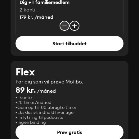
Dig + 1 familiemedlem
2 konti
179 kr. /måned
Start tilbuddet
Flex
For dig som vil prøve Mofibo.
89 kr.
/måned
1 konto
20 timer/måned
Gem op til 100 ubrugte timer
Eksklusivt indhold hver uge
Fri lytning til podcasts
Ingen binding
Prøv gratis