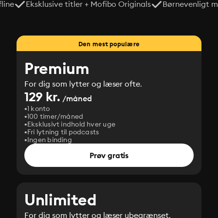
line
Eksklusive titler + Mofibo Originals
Børnevenligt mi
Den mest populære
Premium
For dig som lytter og læser ofte.
129 kr.
/måned
1 konto
100 timer/måned
Eksklusivt indhold hver uge
Fri lytning til podcasts
Ingen binding
Prøv gratis
Unlimited
For dig som lytter og læser ubegrænset.