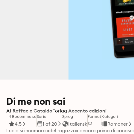
Di me non sai
Af
Raffaele Cataldo
Forlag
Accento edizioni
4 Bedømmelse
Serier
Sprog
Format
Kategori
4.5
1 af 20
Italiensk
Romaner
Lucio si innamora «del ragazzo» ancora prima di conoscerl