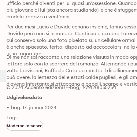
ufficio perché diventi per lui quasi un'ossessione. Quand
più giovane di lui (sta ancora studiando), e che è sfuggen
crudeli i ragazzi a vent'anni.
Per due mesi Lucio e Davide cenano insieme, fanno sesso,
Davide però non si innamora. Continua a cercare Lorenzo,
cui conserva solo una foto pixelata su un cellulare orma
è anche spaesato, ferito, disposto ad accoccolarsi nella
lui in frigorifero.
Di me non sai racconta una relazione vissuta in modo oppos
lettore solo con lo scorrere del romanzo. Alternando i punt
volte brevissimi, Raffaele Cataldo mostra il disallineame
può avere, la lentezza delle estati calde pugliesi, e gli am
d'avena infestante si attaccano a capelli, scarpe e vestit
© 2024 Accento edizioni (E-bog): 9791281055254
Udgivelsesdato
E-bog: 17. januar 2024
Tags
Moderne romance