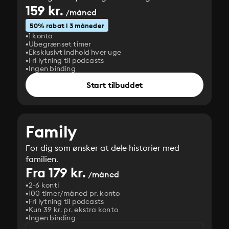
159 kr.
/måned
50% rabat i 3 måneder
1 konto
Ubegrænset timer
Eksklusivt indhold hver uge
Fri lytning til podcasts
Ingen binding
Start tilbuddet
Family
For dig som ønsker at dele historier med
familien.
Fra 179 kr.
/måned
2-6 konti
100 timer/måned pr. konto
Fri lytning til podcasts
Kun 39 kr. pr. ekstra konto
Ingen binding