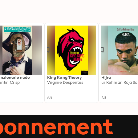
funzionario nudo
King Kong Theory
Hijra
ntin Crisp
Virginie Despentes
ur Rehman Raja Sai
abonnement