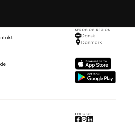
SPROG OG REGION
Dansk
ontakt
Danmark
ode
FØLG OS