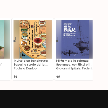
Invito a un banchetto:
Mi fa male la scienza:
Vita,
f
Sapori e storie della
Speranze, conflitti e il
di un
cucina cinese
Fuchsia Dunlop
futuro della conoscenza
Giovanni Spitale, Federico Germani
Didier