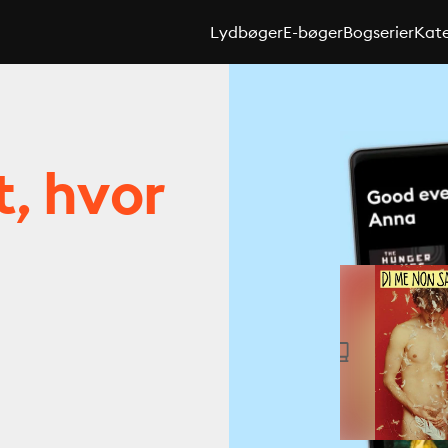
Lydbøger
E-bøger
Bogserier
Kate
t, hvor