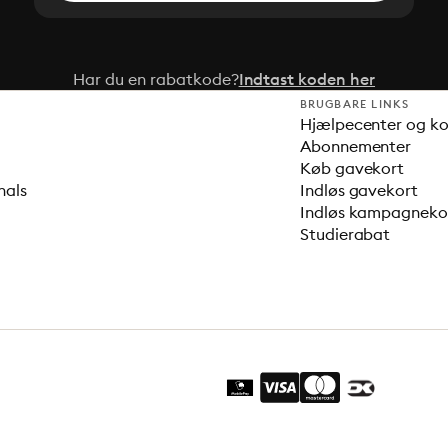
Har du en rabatkode?
Indtast koden her
BRUGBARE LINKS
Hjælpecenter og k
Abonnementer
Køb gavekort
nals
Indløs gavekort
Indløs kampagnek
Studierabat