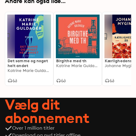
Andre kan også lide...
Det samme og noget
Birgithe med th
Kærlighedens å
helt andet
Katrine Marie Guldager
Johanne Mygin
Katrine Marie Guldager
Vælg dit
abonnement
Over 1 million titler
Download og nyd titler offline