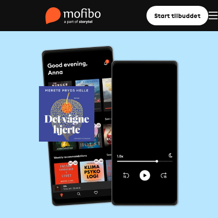
Start tilbuddet