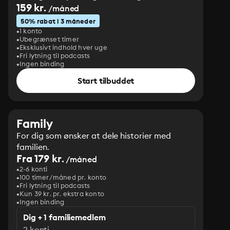
159 kr.
/måned
50% rabat i 3 måneder
1 konto
Ubegrænset timer
Eksklusivt indhold hver uge
Fri lytning til podcasts
Ingen binding
Start tilbuddet
Family
For dig som ønsker at dele historier med
familien.
Fra 179 kr.
/måned
2-6 konti
100 timer/måned pr. konto
Fri lytning til podcasts
Kun 39 kr. pr. ekstra konto
Ingen binding
Dig + 1 familiemedlem
2 konti