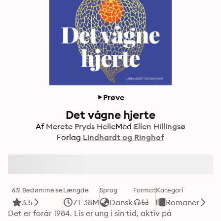
Prøve
Det vågne hjerte
Af
Merete Pryds Helle
Med
Ellen Hillingsø
Forlag
Lindhardt og Ringhof
631 Bedømmelse
Længde
Sprog
Format
Kategori
3.5
7T 38M
Dansk
Romaner
Det er forår 1984. Lis er ung i sin tid, aktiv på 