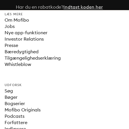
Har du en rabatkode?
Indtast koden her
LÆS MERE
Om Mofibo
Jobs
Nye app-funktioner
Investor Relations
Presse
Bæredygtighed
Tilgængelighedserklæring
Whistleblow
UDFORSK
Søg
Bøger
Bogserier
Mofibo Originals
Podcasts
Forfattere
Indlæsere