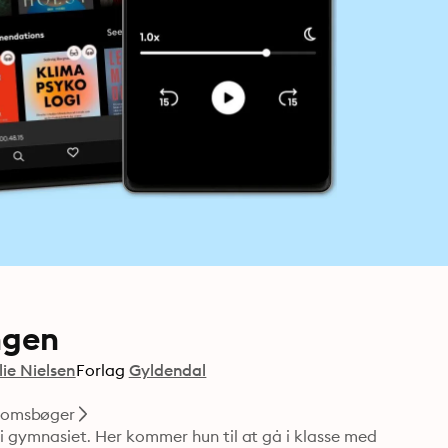
ngen
lie Nielsen
Forlag
Gyldendal
omsbøger
 i gymnasiet. Her kommer hun til at gå i klasse med 