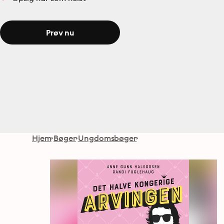
Prøv nu
Hjem
Bøger
Ungdomsbøger