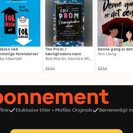
delen ved
The Prom: I
Denne gang er de
melige forelskelser
kærlighedens navn
Ann Liang
ky Albertalli
Bob Martin, Saundra Mitchell, Chad Beguelin, Matthew Sklar
abonnement
line
Eksklusive titler + Mofibo Originals
Børnevenligt mi