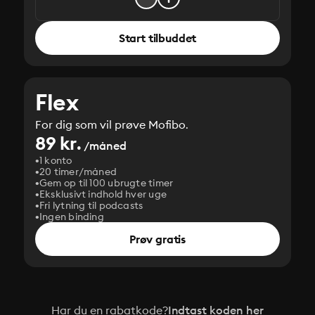
Start tilbuddet
Flex
For dig som vil prøve Mofibo.
89 kr.
/måned
1 konto
20 timer/måned
Gem op til 100 ubrugte timer
Eksklusivt indhold hver uge
Fri lytning til podcasts
Ingen binding
Prøv gratis
Har du en rabatkode?
Indtast koden her