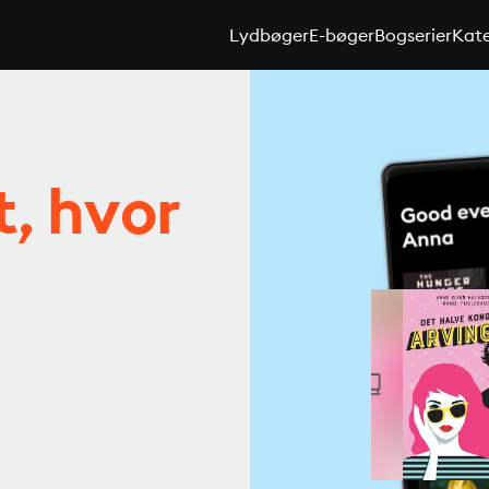
Lydbøger
E-bøger
Bogserier
Kate
t, hvor