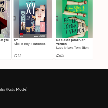
t ægte
XY
De sidste jomfruer i
Hul i
Nicole Boyle Rødtnes
verden
Nicol
Lucy Ivison, Tom Ellen
ljø (Kids Mode)