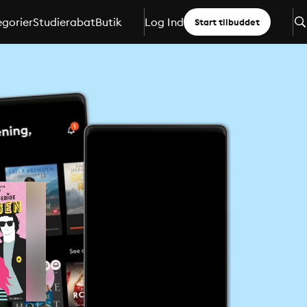
gorier
Studierabat
Butik
Log Ind
Start tilbuddet