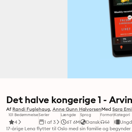
Det halve kongerige 1 - Arvi
Af
Randi Fuglehaug
Anne Gunn Halvorsen
Med
Sara Emi
101 Bedømmelse
Serier
Længde
Sprog
Format
Kategori
4
1 af 3
6T 6M
Dansk
Ungd
17-årige Lena flytter til Oslo med sin familie og begynder