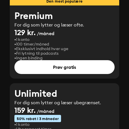
Den mest populære
Premium
For dig som lytter og læser ofte.
129 kr.
/måned
1 konto
100 timer/måned
Eksklusivt indhold hver uge
Fri lytning til podcasts
Ingen binding
Prøv gratis
Unlimited
For dig som lytter og læser ubegrænset.
159 kr.
/måned
50% rabat i 3 måneder
1 konto