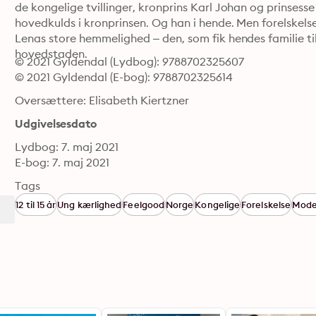
de kongelige tvillinger, kronprins Karl Johan og prinsesse
hovedkulds i kronprinsen. Og han i hende. Men forelskelse
Lenas store hemmelighed – den, som fik hendes familie til 
hovedstaden.
© 2021 Gyldendal (Lydbog): 9788702325607
© 2021 Gyldendal (E-bog): 9788702325614
Oversættere: Elisabeth Kiertzner
Udgivelsesdato
Lydbog: 7. maj 2021
E-bog: 7. maj 2021
Tags
12 til 15 år
Ung kærlighed
Feelgood
Norge
Kongelige
Forelskelse
Mode