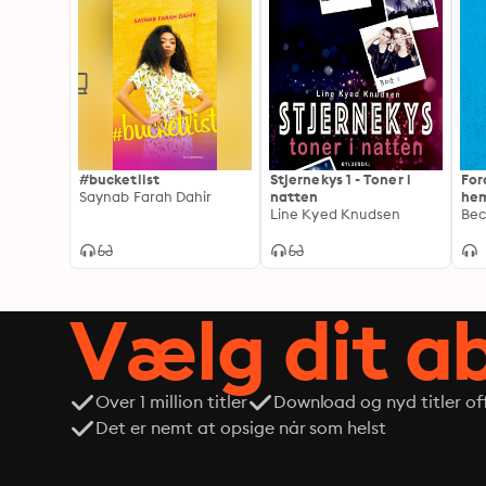
#bucketlist
Stjernekys 1 - Toner i
For
Saynab Farah Dahir
natten
hem
Line Kyed Knudsen
Bec
Vælg dit 
Over 1 million titler
Download og nyd titler off
Det er nemt at opsige når som helst