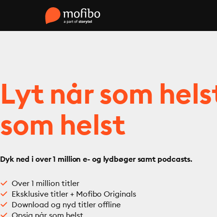
Lyt når som hels
som helst
Dyk ned i over 1 million e- og lydbøger samt podcasts.
Over 1 million titler
Eksklusive titler + Mofibo Originals
Download og nyd titler offline
Opsig når som helst