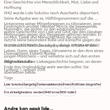
Eine Geschichte von Menschlichkeit, Mut, Liebe und 
Hoffnung

1942 wurde Lale Sokolov nach Auschwitz deportiert. 
Seine Aufgabe war es, Häftlingsnummern auf die 
Unterarme seiner Mitgefangenen zu tätowieren, jene 
Eindringlich erzählt Heather Morris die bewegende, 
Nummern, die später zu den eindringlichsten 
wahre Geschichte von Lale und Gita, die den Glauben 
Mahnungen gegen das Vergessen gehören würden. Er 
an Mut, Liebe und Menschlichkeit nie verloren.
nutzte seine besondere Rolle und kämpfte gegen die 
Unmenschlichkeit des Lagers, vielen rettete er das 
© 2018 OSTERWOLDaudio (Lydbog): 9783844918960
Leben. Dann, eines Tages, tätowierte er den Arm eines 
Oversættere: Elsbeth Ranke
jungen Mädchens – und verliebte sich auf den ersten 
Blick in Gita. Eine Liebesgeschichte begann, an deren 
Udgivelsesdato
Ende das Unglaubliche wahr werden sollte: Sie 
Lydbog: 1. august 2018
überlebten beide.
Tags
Lale Sokolov
Sørgelig
Tankevækkende
Polen
Politiske biografier
Fra virkelighedens verden
1940'erne
1900-tallet
Andre kan også lide...