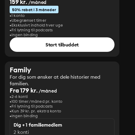
159 kr.
/måned
50% rabat i 3 måneder
1 konto
Ubegrænset timer
Eksklusivt indhold hver uge
Fri lytning til podcasts
Ingen binding
Start tilbuddet
Family
For dig som ønsker at dele historier med
familien.
Fra 179 kr.
/måned
2-6 konti
100 timer/måned pr. konto
Fri lytning til podcasts
Kun 39 kr. pr. ekstra konto
Ingen binding
Dig + 1 familiemedlem
2 konti