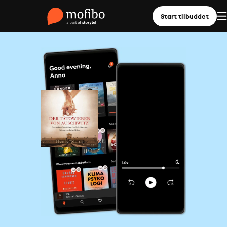
Start tilbuddet