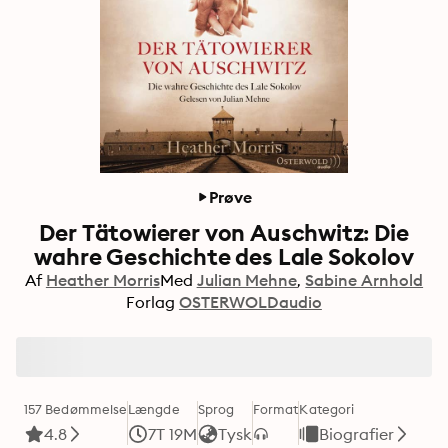
Prøve
Der Tätowierer von Auschwitz: Die
wahre Geschichte des Lale Sokolov
Af
Heather Morris
Med
Julian Mehne
Sabine Arnhold
Forlag
OSTERWOLDaudio
157 Bedømmelse
Længde
Sprog
Format
Kategori
4.8
7T 19M
Tysk
Biografier