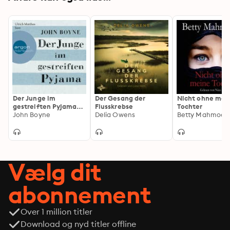
Der Junge im
Der Gesang der
Nicht ohne mei
gestreiften Pyjama
Flusskrebse
Tochter
(ungekürzt)
John Boyne
Delia Owens
Betty Mahmood
Vælg dit
abonnement
Over 1 million titler
Download og nyd titler offline