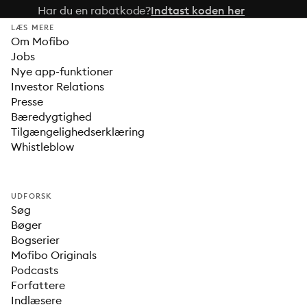
Har du en rabatkode?
Indtast koden her
LÆS MERE
Om Mofibo
Jobs
Nye app-funktioner
Investor Relations
Presse
Bæredygtighed
Tilgængelighedserklæring
Whistleblow
UDFORSK
Søg
Bøger
Bogserier
Mofibo Originals
Podcasts
Forfattere
Indlæsere