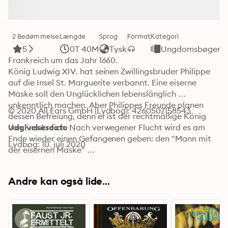
2 Bedømmelse
Længde
Sprog
Format
Kategori
5
0T 40M
Tysk
Ungdomsbøger
Frankreich um das Jahr 1660.

König Ludwig XIV. hat seinen Zwillingsbruder Philippe 
auf die Insel St. Marguerite verbannt. Eine eiserne 
Maske soll den Unglücklichen lebenslänglich 
unkenntlich machen. Aber Philippes Freunde planen 
© 2020 All Ears GmbH (Lydbog): 4260507158543
dessen Befreiung, denn er ist der rechtmäßige König 
von Frankreich. Nach verwegener Flucht wird es am 
Udgivelsesdato
Ende wieder einen Gefangenen geben: den "Mann mit 
Lydbog: 10. juli 2020
der eisernen Maske" …
Andre kan også lide...