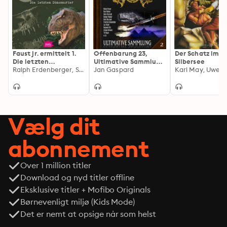
Faust jr. ermittelt 1.
Offenbarung 23,
Der Schatz im
Die letzten
Ultimative Sammlung
Silbersee
Dinosaurier
Ralph Erdenberger, Sven Preger
Volume 2
Jan Gaspard
Vælg dit
abonnement
Over 1 million titler
Download og nyd titler offline
Eksklusive titler + Mofibo Originals
Børnevenligt miljø (Kids Mode)
Det er nemt at opsige når som helst