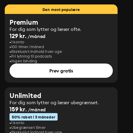
Den mest populære
Premium
For dig som lytter og læser ofte.
129 kr.
/måned
1 konto
100 timer/måned
Eksklusivt indhold hver uge
Fri lytning til podcasts
Ingen binding
Prøv gratis
Unlimited
For dig som lytter og læser ubegrænset.
159 kr.
/måned
50% rabat i 3 måneder
1 konto
Ubegrænset timer
Eksklusivt indhold hver uge