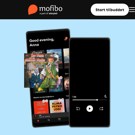
Start tilbuddet