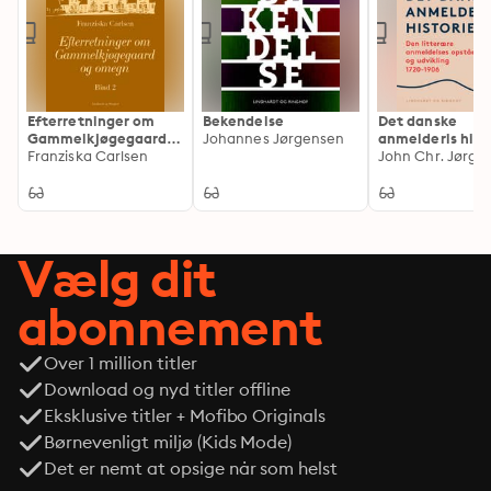
Efterretninger om
Bekendelse
Det danske
Gammelkjøgegaard
Johannes Jørgensen
anmelderis histo
og omegn. Bind 2
Franziska Carlsen
Den litterære
John Chr. Jørge
anmeldelses op
og udvikling 172
Vælg dit
abonnement
Over 1 million titler
Download og nyd titler offline
Eksklusive titler + Mofibo Originals
Børnevenligt miljø (Kids Mode)
Det er nemt at opsige når som helst