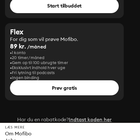
Start tilbuddet
Flex
For dig som vil prøve Mofibo.
89 kr.
/måned
1 konto
20 timer/måned
Gem op til 100 ubrugte timer
Eksklusivt indhold hver uge
Fri lytning til podcasts
Ingen binding
Prøv gratis
Har du en rabatkode?
Indtast koden her
LÆS MERE
Om Mofibo