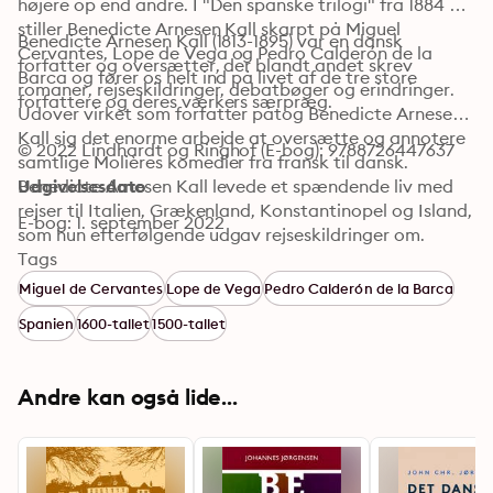
højere op end andre. I "Den spanske trilogi" fra 1884 
stiller Benedicte Arnesen Kall skarpt på Miguel 
Benedicte Arnesen Kall (1813-1895) var en dansk 
Cervantes, Lope de Vega og Pedro Calderón de la 
forfatter og oversætter, der blandt andet skrev 
Barca og fører os helt ind på livet af de tre store 
romaner, rejseskildringer, debatbøger og erindringer. 
forfattere og deres værkers særpræg.
Udover virket som forfatter påtog Benedicte Arnesen 
Kall sig det enorme arbejde at oversætte og annotere 
© 2022 Lindhardt og Ringhof (E-bog): 9788726447637
samtlige Molières komedier fra fransk til dansk. 
Benedicte Arnesen Kall levede et spændende liv med 
Udgivelsesdato
rejser til Italien, Grækenland, Konstantinopel og Island, 
E-bog: 1. september 2022
som hun efterfølgende udgav rejseskildringer om.
Tags
Miguel de Cervantes
Lope de Vega
Pedro Calderón de la Barca
Spanien
1600-tallet
1500-tallet
Andre kan også lide...