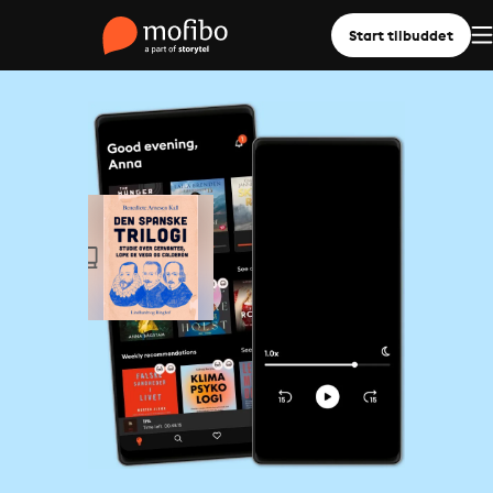
Start tilbuddet