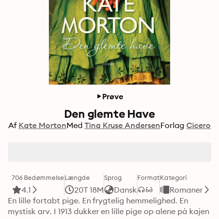
Prøve
Den glemte Have
Af
Kate Morton
Med
Tina Kruse Andersen
Forlag
Cicero
706 Bedømmelse
Længde
Sprog
Format
Kategori
4.1
20T 18M
Dansk
Romaner
En lille fortabt pige. En frygtelig hemmelighed. En 
mystisk arv. I 1913 dukker en lille pige op alene på kajen 