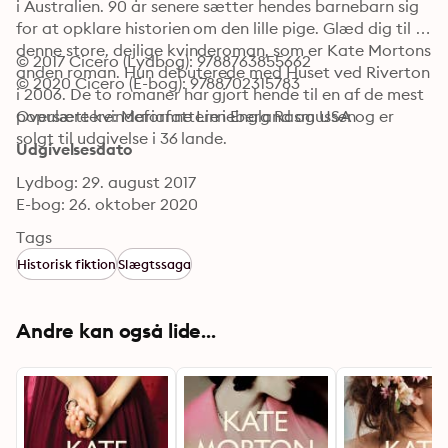
i Australien. 90 år senere sætter hendes barnebarn sig 
for at opklare historien om den lille pige. Glæd dig til 
denne store, dejlige kvinderoman, som er Kate Mortons 
© 2017 Cicero (Lydbog): 9788763855662
anden roman. Hun debuterede med Huset ved Riverton 
© 2020 Cicero (E-bog): 9788702315783
i 2006. De to romaner har gjort hende til en af de mest 
populære kvindeforfattere i England og USA og er 
Oversættere: Marianne Linneberg Rasmussen
solgt til udgivelse i 36 lande.
Udgivelsesdato
Lydbog: 29. august 2017
E-bog: 26. oktober 2020
Tags
Historisk fiktion
Slægtssaga
Andre kan også lide...