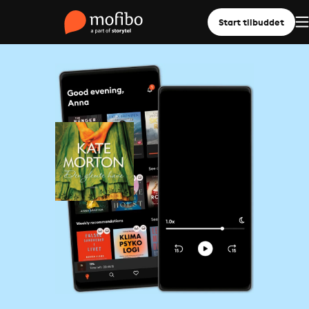
Start tilbuddet