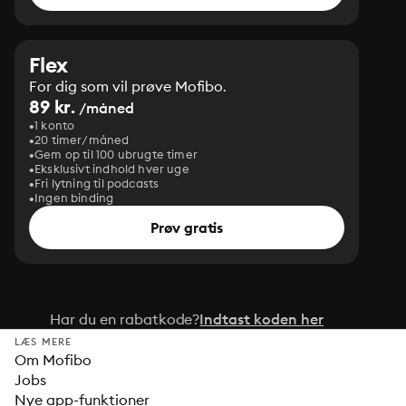
Flex
For dig som vil prøve Mofibo.
89 kr.
/måned
1 konto
20 timer/måned
Gem op til 100 ubrugte timer
Eksklusivt indhold hver uge
Fri lytning til podcasts
Ingen binding
Prøv gratis
Har du en rabatkode?
Indtast koden her
LÆS MERE
Om Mofibo
Jobs
Nye app-funktioner