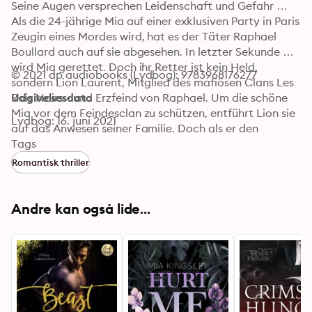
Seine Augen versprechen Leidenschaft und Gefahr … 
Als die 24-jährige Mia auf einer exklusiven Party in Paris 
Zeugin eines Mordes wird, hat es der Täter Raphael 
Boullard auch auf sie abgesehen. In letzter Sekunde 
wird Mia gerettet. Doch ihr Retter ist kein Held, 
© 2021 dp audiobooks (Lydbog): 9783968176277
sondern Lion Laurent, Mitglied des mafiösen Clans Les 
Rois Noirs - und Erzfeind von Raphael. Um die schöne 
Udgivelsesdato
Mia vor dem Feindesclan zu schützen, entführt Lion sie 
Lydbog: 16. juni 2021
auf das Anwesen seiner Familie. Doch als er den 
Auftrag bekommt, sie beiseite zu schaffen, bringt er es 
Tags
nicht über sein noch so kaltes Herz. Denn Mia ist anders 
Romantisk thriller
als all die Frauen, die ihm sonst zu Füßen liegen. Sie 
weckt Gefühle und Leidenschaften in ihm, die bisher im 
Verborgenen blieben, und die beiden kommen sich 
Andre kan også lide...
schnell näher. Doch Raphael will Rache, um jeden Preis 
…