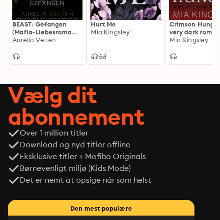
BEAST: Gefangen
Hurt Me
Crimson Hunger
(Mafia-Liebesroman) -
Mia Kingsley
very dark roma
Fairytale Gone Dark,
Aurelia Velten
Mia Kingsley
Band 1 (ungekürzt)
Vælg dit
abonnement
Over 1 million titler
Download og nyd titler offline
Eksklusive titler + Mofibo Originals
Børnevenligt miljø (Kids Mode)
Det er nemt at opsige når som helst
Den mest populære