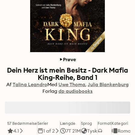
Prøve
Dein Herz ist mein Besitz - Dark Mafia
King-Reihe, Band 1
Af
Talina Leandro
Med
Uwe Thoma
Julia Blankenburg
Forlag
dp audiobooks
57 Bedømmelse
Serier
Længde
Sprog
Format
Kategori
4.1
1 af 2
7T 21M
Tysk
Romant