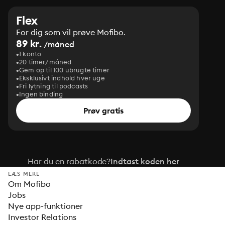
Flex
For dig som vil prøve Mofibo.
89 kr.
/måned
1 konto
20 timer/måned
Gem op til 100 ubrugte timer
Eksklusivt indhold hver uge
Fri lytning til podcasts
Ingen binding
Prøv gratis
Har du en rabatkode?
Indtast koden her
LÆS MERE
Om Mofibo
Jobs
Nye app-funktioner
Investor Relations