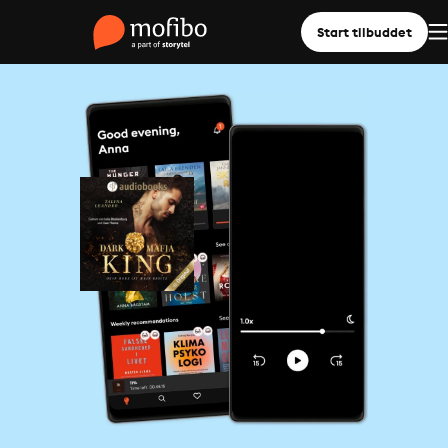
Start tilbuddet