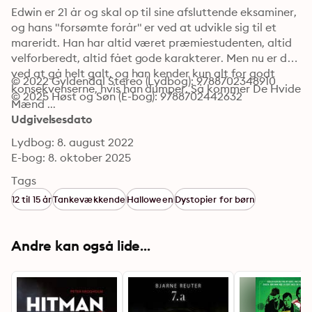
Edwin er 21 år og skal op til sine afsluttende eksaminer, 
og hans "forsømte forår" er ved at udvikle sig til et 
mareridt. Han har altid været præmiestudenten, altid 
velforberedt, altid fået gode karakterer. Men nu er det 
ved at gå helt galt, og han kender kun alt for godt 
© 2022 Gyldendal Stereo (Lydbog): 9788702348910
konsekvenserne, hvis han dumper. Så kommer De Hvide 
© 2025 Høst og Søn (E-bog): 9788702442632
Mænd ...
Udgivelsesdato
Lydbog: 8. august 2022
E-bog: 8. oktober 2025
Tags
12 til 15 år
Tankevækkende
Halloween
Dystopier for børn
Andre kan også lide...