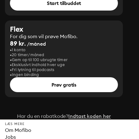
Start tilbuddet
Flex
For dig som vil prøve Mofibo.
89 kr.
/måned
1 konto
20 timer/måned
Gem op til 100 ubrugte timer
Eksklusivt indhold hver uge
Fri lytning til podcasts
Ingen binding
Prøv gratis
Har du en rabatkode?
Indtast koden her
LÆS MERE
Om Mofibo
Jobs