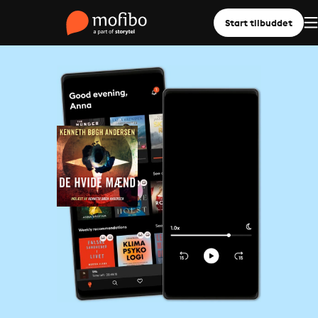
Start tilbuddet