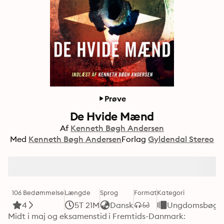
Prøve
De Hvide Mænd
Af
Kenneth Bøgh Andersen
Med
Kenneth Bøgh Andersen
Forlag
Gyldendal Stereo
106 Bedømmelse
Længde
Sprog
Format
Kategori
4
5T 21M
Dansk
Ungdomsbøge
Midt i maj og eksamenstid i Fremtids-Danmark: