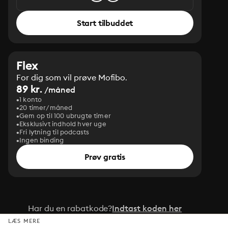
Start tilbuddet
Flex
For dig som vil prøve Mofibo.
89 kr.
/måned
1 konto
20 timer/måned
Gem op til 100 ubrugte timer
Eksklusivt indhold hver uge
Fri lytning til podcasts
Ingen binding
Prøv gratis
Har du en rabatkode?
Indtast koden her
LÆS MERE