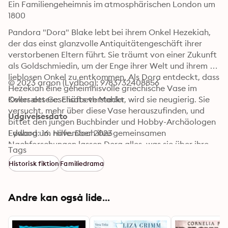
Ein Familiengeheimnis im atmosphärischen London um 
1800
Pandora "Dora" Blake lebt bei ihrem Onkel Hezekiah, 
der das einst glanzvolle Antiquitätengeschäft ihrer 
verstorbenen Eltern führt. Sie träumt von einer Zukunft 
als Goldschmiedin, um der Enge ihrer Welt und ihrem 
lieblosen Onkel zu entkommen. Als Dora entdeckt, dass 
© 2023 argon (Lydbog): 9783732408856
Hezekiah eine geheimnisvolle griechische Vase im 
Keller des Geschäfts versteckt, wird sie neugierig. Sie 
Oversættere: Elisabeth Mahler
versucht, mehr über diese Vase herauszufinden, und 
Udgivelsesdato
bittet den jungen Buchbinder und Hobby-Archäologen 
Edward um Hilfe. Doch ihre gemeinsamen 
Lydbog: 16. november 2023
Nachforschungen lassen Dora alles, was sie über ihre 
Tags
Familie weiß, hinterfragen. Und die Geheimnisse, die 
Historisk fiktion
Familiedrama
Dora und Edward enthüllen, bringen die beiden 
zunehmend in Gefahr ...
Andre kan også lide...