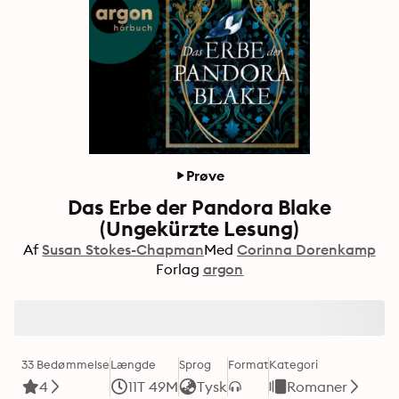
Prøve
Das Erbe der Pandora Blake
(Ungekürzte Lesung)
Af
Susan Stokes-Chapman
Med
Corinna Dorenkamp
Forlag
argon
33 Bedømmelse
Længde
Sprog
Format
Kategori
4
11T 49M
Tysk
Romaner