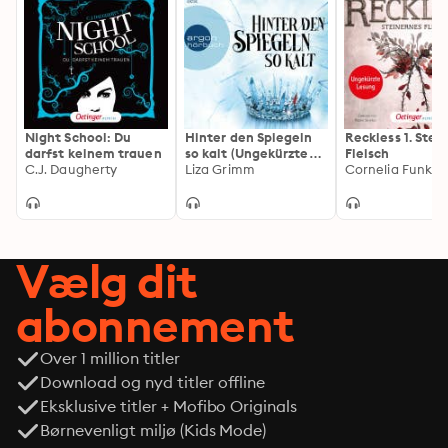
Night School: Du
Hinter den Spiegeln
Reckless 1. Stei
darfst keinem trauen
so kalt (Ungekürzte
Fleisch
C.J. Daugherty
Lesung)
Liza Grimm
Vælg dit
abonnement
Over 1 million titler
Download og nyd titler offline
Eksklusive titler + Mofibo Originals
Børnevenligt miljø (Kids Mode)