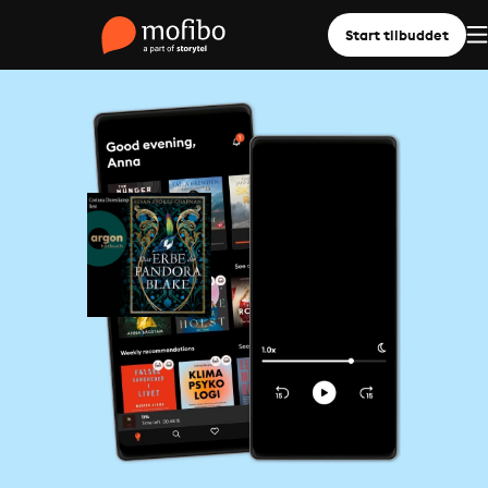
Start tilbuddet