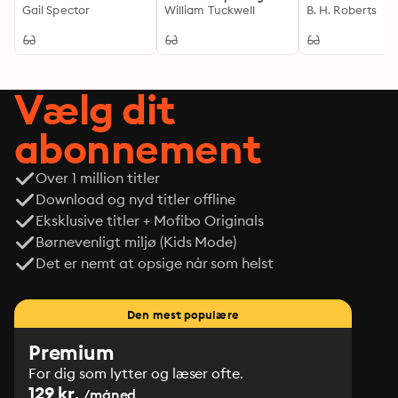
Gail Spector
Timeless Themes of a
William Tuckwell
Enriched edition
B. H. Roberts
Roman Poet
Exploring the
Development o
Religious Instit
throughout Hist
Vælg dit
abonnement
Over 1 million titler
Download og nyd titler offline
Eksklusive titler + Mofibo Originals
Børnevenligt miljø (Kids Mode)
Det er nemt at opsige når som helst
Den mest populære
Premium
For dig som lytter og læser ofte.
129 kr.
/måned