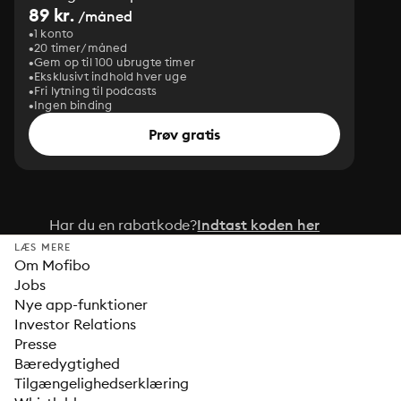
89 kr.
/måned
1 konto
20 timer/måned
Gem op til 100 ubrugte timer
Eksklusivt indhold hver uge
Fri lytning til podcasts
Ingen binding
Prøv gratis
Har du en rabatkode?
Indtast koden her
LÆS MERE
Om Mofibo
Jobs
Nye app-funktioner
Investor Relations
Presse
Bæredygtighed
Tilgængelighedserklæring