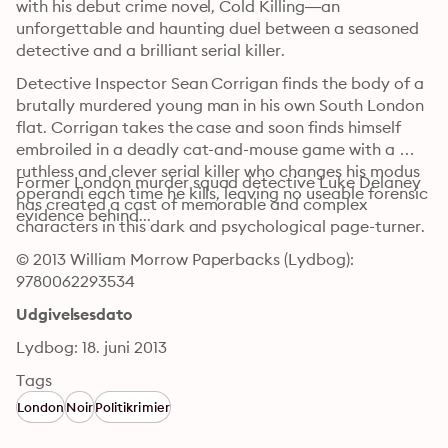
with his debut crime novel, Cold Killing—an 
unforgettable and haunting duel between a seasoned 
detective and a brilliant serial killer.
Detective Inspector Sean Corrigan finds the body of a 
brutally murdered young man in his own South London 
flat. Corrigan takes the case and soon finds himself 
embroiled in a deadly cat-and-mouse game with a 
ruthless and clever serial killer who changes his modus 
Former London murder squad detective Luke Delaney 
operandi each time he kills, leaving no useable forensic 
has created a cast of memorable and complex 
evidence behind...
characters in this dark and psychological page-turner.
© 2013 William Morrow Paperbacks (Lydbog): 
9780062293534
Udgivelsesdato
Lydbog: 18. juni 2013
Tags
London
Noir
Politikrimier