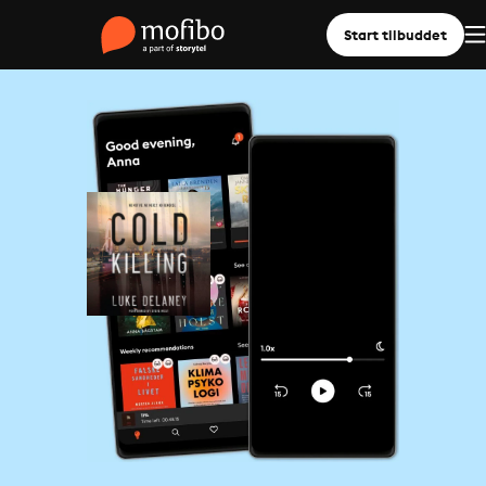
Start tilbuddet