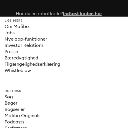
Har du en rabatkode?
Indtast koden her
LÆS MERE
Om Mofibo
Jobs
Nye app-funktioner
Investor Relations
Presse
Bæredygtighed
Tilgængelighedserklæring
Whistleblow
UDFORSK
Søg
Bøger
Bogserier
Mofibo Originals
Podcasts