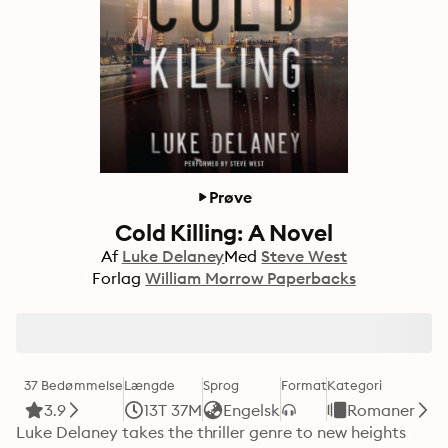
Prøve
Cold Killing: A Novel
Af
Luke Delaney
Med
Steve West
Forlag
William Morrow Paperbacks
37 Bedømmelse
Længde
Sprog
Format
Kategori
3.9
13T 37M
Engelsk
Romaner
Luke Delaney takes the thriller genre to new heights 