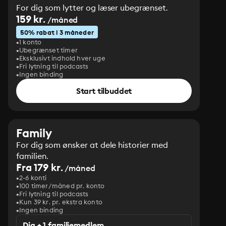
For dig som lytter og læser ubegrænset.
159 kr.
/måned
50% rabat i 3 måneder
1 konto
Ubegrænset timer
Eksklusivt indhold hver uge
Fri lytning til podcasts
Ingen binding
Start tilbuddet
Family
For dig som ønsker at dele historier med
familien.
Fra 179 kr.
/måned
2-6 konti
100 timer/måned pr. konto
Fri lytning til podcasts
Kun 39 kr. pr. ekstra konto
Ingen binding
Dig + 1 familiemedlem