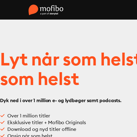
Lyt når som hels
som helst
Dyk ned i over 1 million e- og lydbøger samt podcasts.
Over 1 million titler
Eksklusive titler + Mofibo Originals
Download og nyd titler offline
Opsig når som helst