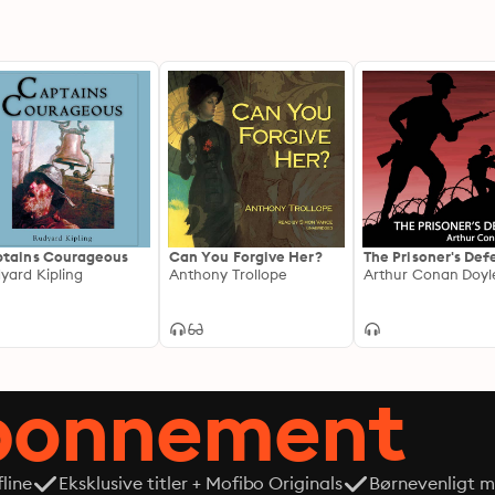
tains Courageous
Can You Forgive Her?
The Prisoner's De
yard Kipling
Anthony Trollope
Arthur Conan Doyl
abonnement
line
Eksklusive titler + Mofibo Originals
Børnevenligt mi