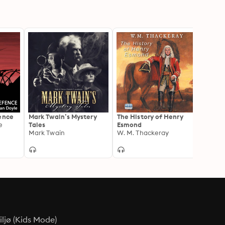
fence
Mark Twain’s Mystery
The History of Henry
THE 
e
Tales
Esmond
WORL
Mark Twain
W. M. Thackeray
MYSTE
Detect
Whodu
Super
by Re
Centu
ljø (Kids Mode)