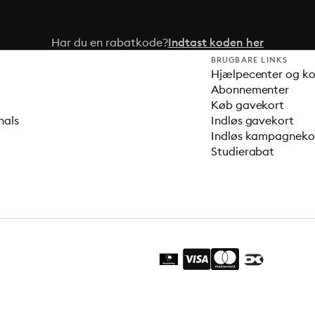
Har du en rabatkode?
Indtast koden her
BRUGBARE LINKS
Hjælpecenter og k
Abonnementer
Køb gavekort
nals
Indløs gavekort
Indløs kampagnek
Studierabat