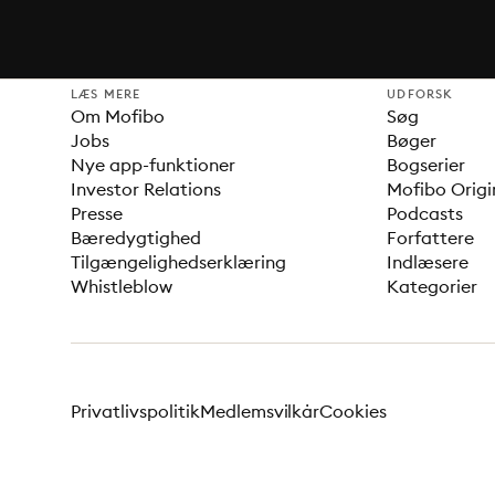
LÆS MERE
UDFORSK
Om Mofibo
Søg
Jobs
Bøger
Nye app-funktioner
Bogserier
Investor Relations
Mofibo Origi
Presse
Podcasts
Bæredygtighed
Forfattere
Tilgængelighedserklæring
Indlæsere
Whistleblow
Kategorier
Privatlivspolitik
Medlemsvilkår
Cookies