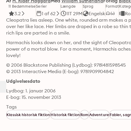
Af
H. Rider Haggard
Med
William Sutherland
Forlag
Black
11 Bedømmelse
Serier
Længde
Sprog
Format
Kateg
3.2
1 af 62
11T 29M
Engelsk
Ro
Cleopatra lies asleep. One white, rounded arm makes a pill
over her like lace. Her limbs are draped in a robe so thin 
rich lips are parted in a smile.
Harmachis looks down on her, and the sight of Cleopatra'
power of a mortal blow. For a moment, Harmachis aches wi
lovely!
© 2006 Blackstone Publishing (Lydbog): 9781481598545
© 2013 Interactive Media (E-bog): 9781909904842
Udgivelsesdato
Lydbog: 1. januar 2006
E-bog: 15. november 2013
Tags
Klassisk historisk fiktion
Historisk fiktion
Rom
Adventure
Fabler, sag