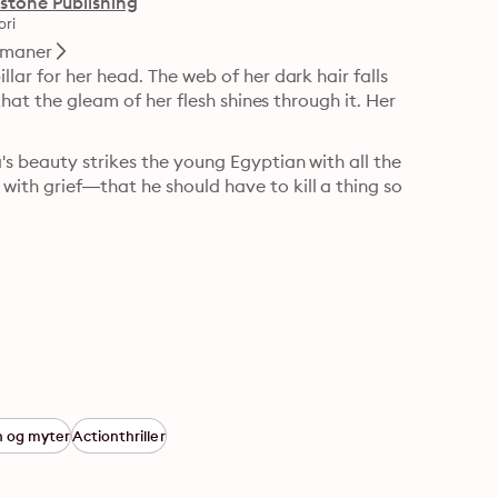
stone Publishing
ori
maner
ar for her head. The web of her dark hair falls 
that the gleam of her flesh shines through it. Her 
s beauty strikes the young Egyptian with all the 
th grief—that he should have to kill a thing so 
n og myter
Actionthriller