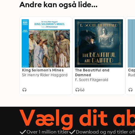
Andre kan også lide...
King Solomon's Mines
The Beautiful and
Cap
Sir Henry Rider Haggard
Damned
Rud
F. Scott Fitzgerald
Vælg dit 
Over 1 million titler
Download og nyd titler off