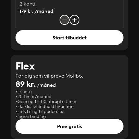
2 konti
179 kr. /måned
Start tilbuddet
Flex
For dig som vil prøve Mofibo.
89 kr.
/måned
1 konto
20 timer/måned
Gem op til 100 ubrugte timer
Eksklusivt indhold hver uge
Fri lytning til podcasts
Ingen binding
Prøv gratis