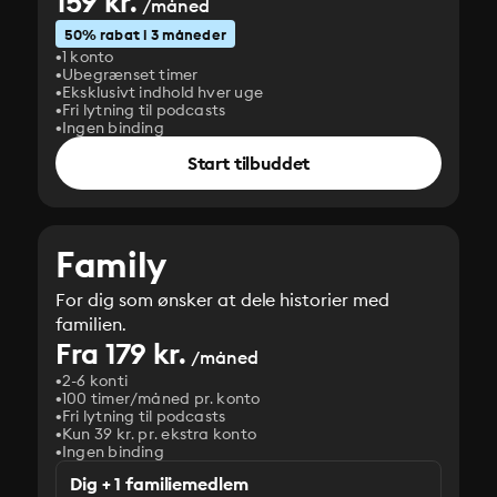
159 kr.
/måned
50% rabat i 3 måneder
1 konto
Ubegrænset timer
Eksklusivt indhold hver uge
Fri lytning til podcasts
Ingen binding
Start tilbuddet
Family
For dig som ønsker at dele historier med
familien.
Fra 179 kr.
/måned
2-6 konti
100 timer/måned pr. konto
Fri lytning til podcasts
Kun 39 kr. pr. ekstra konto
Ingen binding
Dig + 1 familiemedlem