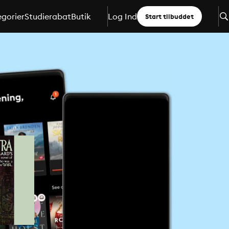
gorier
Studierabat
Butik
Log Ind
Start tilbuddet