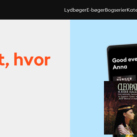
Lydbøger
E-bøger
Bogserier
Kate
t, hvor