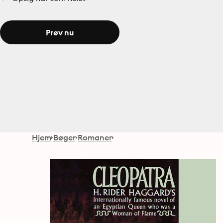
Prøv nu
Hjem
Bøger
Romaner