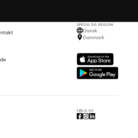
SPROG OG REGION
Dansk
ontakt
Danmark
ode
FØLG OS