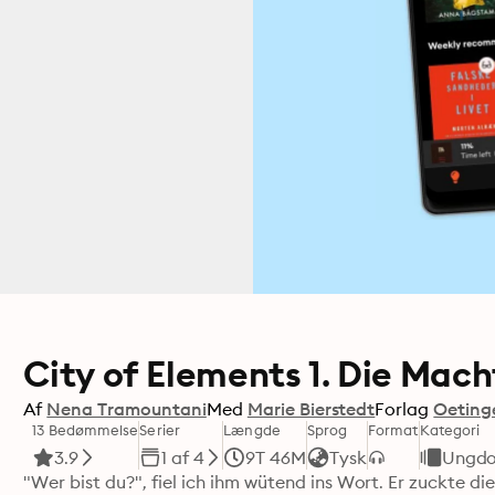
City of Elements 1. Die Mac
Af
Nena Tramountani
Med
Marie Bierstedt
Forlag
Oeting
13 Bedømmelse
Serier
Længde
Sprog
Format
Kategori
3.9
1 af 4
9T 46M
Tysk
Ungd
"Wer bist du?", fiel ich ihm wütend ins Wort. Er zuckte di