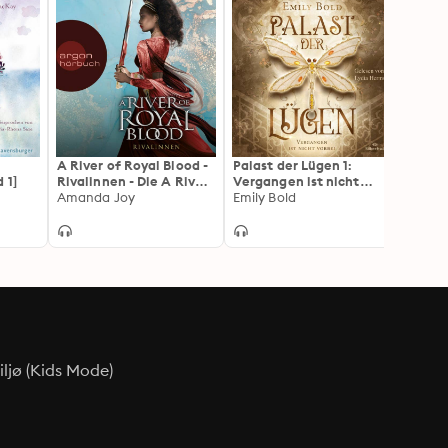
A River of Royal Blood -
Palast der Lügen 1:
Book 
 1]
Rivalinnen - Die A River
Vergangen ist nicht
Magie
of Royal Blood-Reihe -
Amanda Joy
vorbei
Emily Bold
Zeile
Stefa
Romantisch spannender
Fantasy-Reihenauftakt
voll gefährlicher Magie,
Band 1 (Ungekürzte
Lesung): Rivalinnen
ljø (Kids Mode)