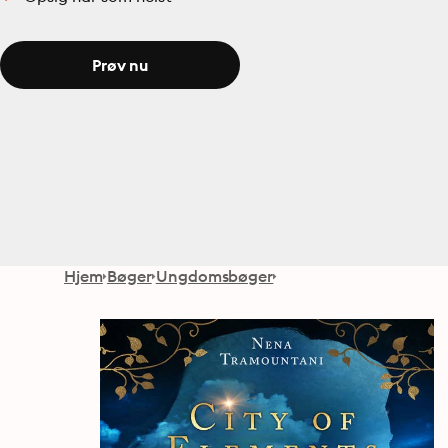
Prøv nu
Hjem
Bøger
Ungdomsbøger