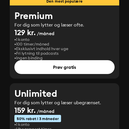
Den mest populære
Premium
For dig som lytter og læser ofte.
129 kr.
/måned
1 konto
100 timer/måned
Eksklusivt indhold hver uge
Fri lytning til podcasts
Ingen binding
Prøv gratis
Unlimited
For dig som lytter og læser ubegrænset.
159 kr.
/måned
50% rabat i 3 måneder
1 konto