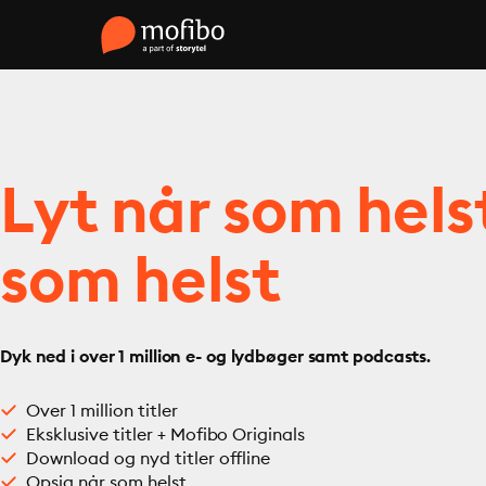
Lyt når som hels
som helst
Dyk ned i over 1 million e- og lydbøger samt podcasts.
Over 1 million titler
Eksklusive titler + Mofibo Originals
Download og nyd titler offline
Opsig når som helst