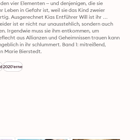
den vier Elementen – und denjenigen, die sie 
r Leben in Gefahr ist, weil sie das Kind zweier 
ig. Ausgerechnet Kias Entführer Will ist ihr 
ider ist er nicht nur unausstehlich, sondern auch 
ugen. Irgendwie muss sie ihm entkommen, um 
flecht aus Allianzen und Geheimnissen trauen kann 
blich in ihr schlummert. Band 1: mitreißend, 
n Marie Bierstedt.
ed
2020'erne