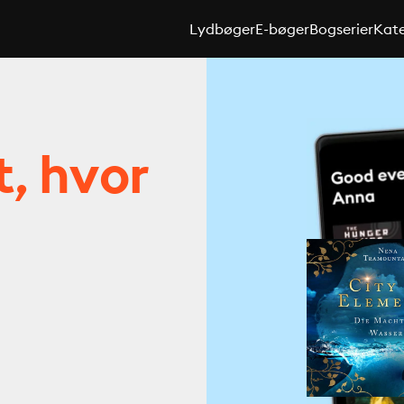
Lydbøger
E-bøger
Bogserier
Kate
t, hvor