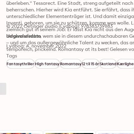
überleben." Tessarect. Eine Stadt, streng aufgeteilt nach 
beherrschen. Hierher wird Kia entführt. Sie erfährt, dass ih
unterschiedlicher Elemententräger ist. Und damit einzigart
Inventi, geboren, um sie zu schützen, komme was wolle. Le
© 2022 Oetinger audio (Lydbog): 9783837391183
ziemlich gut in seinem Job: Er lässt Kia nicht aus den A
herauszufinden, wem sie in diesem undurchschaubaren Ge
Udgivelsesdato
– und um das außergewöhnliche Talent zu wecken, das ange
Lydbog: 4. november 2022
temporeich, prickelnd. Romantasy at its best! Gelesen vo
Tags
Fantasythriller
High fantasy
Romantasy
12 til 15 år
Skotland
Kærligh