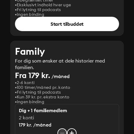
Ubegrænset timer
Eksklusivt indhold hver uge
Fri lytning til podcasts
Ingen binding
Start tilbuddet
Family
For dig som ønsker at dele historier med
familien.
Fra 179 kr.
/måned
2-6 konti
100 timer/måned pr. konto
Fri lytning til podcasts
Kun 39 kr. pr. ekstra konto
Ingen binding
Dig + 1 familiemedlem
2 konti
179 kr. /måned