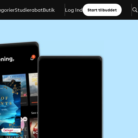
gorier
Studierabat
Butik
Log Ind
Start tilbuddet