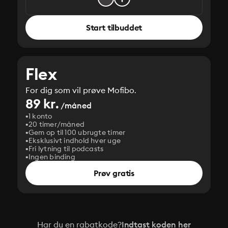
Start tilbuddet
Flex
For dig som vil prøve Mofibo.
89 kr.
/måned
1 konto
20 timer/måned
Gem op til 100 ubrugte timer
Eksklusivt indhold hver uge
Fri lytning til podcasts
Ingen binding
Prøv gratis
Har du en rabatkode?
Indtast koden her