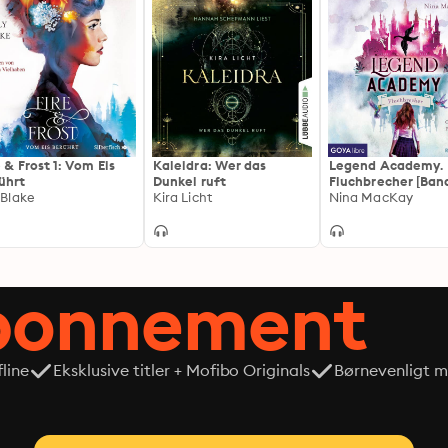
e & Frost 1: Vom Eis
Kaleidra: Wer das
Legend Academy.
ührt
Dunkel ruft
Fluchbrecher [Band
y Blake
Kira Licht
Nina MacKay
abonnement
line
Eksklusive titler + Mofibo Originals
Børnevenligt mi