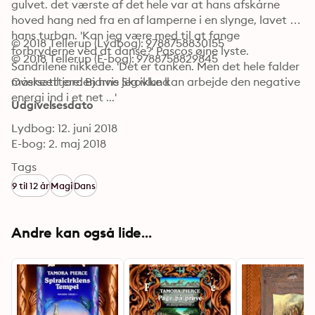
gulvet. det værste af det hele var at hans afskårne 
hoved hang ned fra en af lamperne i en slynge, lavet af 
hans turban. 'Kan jeg være med til at fange 
© 2018 Tellerup (Lydbog): 9788758830155
forbryderne ved at danse?' Pascos øjne lyste. 
© 2018 Tellerup (E-bog): 9788758829845
Sandrilene nikkede. 'Det er tanken. Men det hele falder 
måske til jorden hvis jeg ikke kan arbejde den negative 
Oversættere: Bjarne Skovlund
energi ind i et net ...'
Udgivelsesdato
Lydbog: 12. juni 2018
E-bog: 2. maj 2018
Tags
9 til 12 år
Magi
Dans
Andre kan også lide...