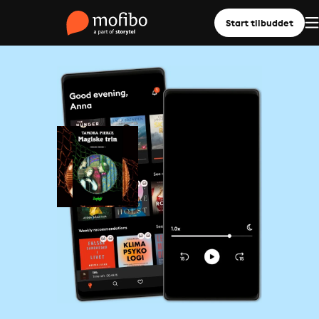
Start tilbuddet