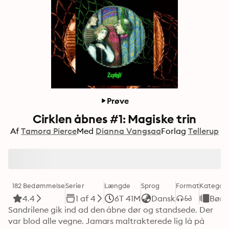
Prøve
Cirklen åbnes #1: Magiske trin
Af
Tamora Pierce
Med
Dianna Vangsaa
Forlag
Tellerup
182 Bedømmelse
Serier
Længde
Sprog
Format
Kategori
4.4
1 af 4
6T 41M
Dansk
Børn
Sandrilene gik ind ad den åbne dør og standsede. Der 
var blod alle vegne. Jamars maltrakterede lig lå på 