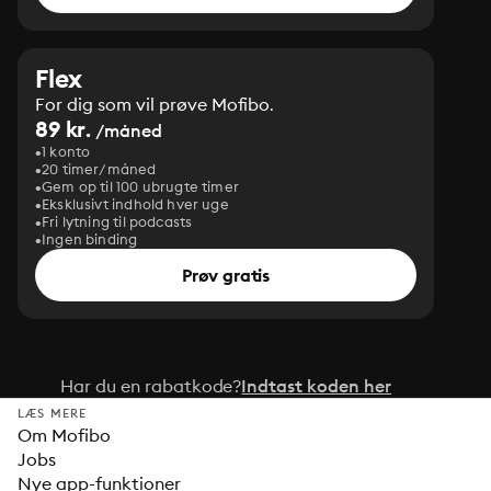
Flex
For dig som vil prøve Mofibo.
89 kr.
/måned
1 konto
20 timer/måned
Gem op til 100 ubrugte timer
Eksklusivt indhold hver uge
Fri lytning til podcasts
Ingen binding
Prøv gratis
Har du en rabatkode?
Indtast koden her
LÆS MERE
Om Mofibo
Jobs
Nye app-funktioner