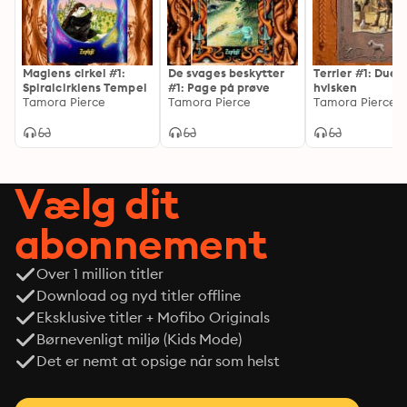
Magiens cirkel #1:
De svages beskytter
Terrier #1: Duer
Spiralcirklens Tempel
#1: Page på prøve
hvisken
Tamora Pierce
Tamora Pierce
Tamora Pierce
Vælg dit
abonnement
Over 1 million titler
Download og nyd titler offline
Eksklusive titler + Mofibo Originals
Børnevenligt miljø (Kids Mode)
Det er nemt at opsige når som helst