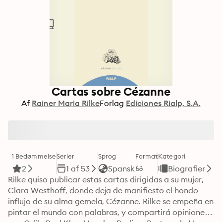
Cartas sobre Cézanne
Af
Rainer Maria Rilke
Forlag
Ediciones Rialp, S.A.
1 Bedømmelse
Serier
Sprog
Format
Kategori
2
1 af 53
Spansk
Biografier
Rilke quiso publicar estas cartas dirigidas a su mujer, 
Clara Westhoff, donde deja de manifiesto el hondo 
influjo de su alma gemela, Cézanne. Rilke se empeña en 
pintar el mundo con palabras, y compartirá opiniones 