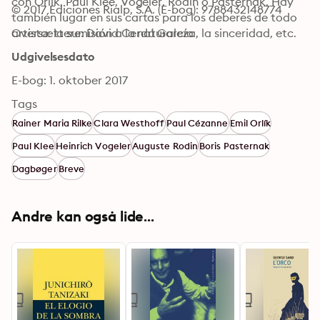
con Orlik, Paul Klee, Vogeler, Rodin o Pasternak. Hay 
© 2017 Ediciones Rialp, S.A. (E-bog): 9788432148774
también lugar en sus cartas para los deberes de todo 
artista: la sumisión a la naturaleza, la sinceridad, etc.
Oversættere: David Cerdá García
Udgivelsesdato
E-bog: 1. oktober 2017
Tags
Rainer Maria Rilke
Clara Westhoff
Paul Cézanne
Emil Orlík
Paul Klee
Heinrich Vogeler
Auguste Rodin
Boris Pasternak
Dagbøger
Breve
Andre kan også lide...