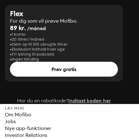
Flex
For dig som vil prøve Mofibo.
89 kr.
/måned
1 konto
20 timer/måned
Gem op til 100 ubrugte timer
Eksklusivt indhold hver uge
Fri lytning til podcasts
Ingen binding
Prøv gratis
Har du en rabatkode?
Indtast koden her
LÆS MERE
Om Mofibo
Jobs
Nye app-funktioner
Investor Relations