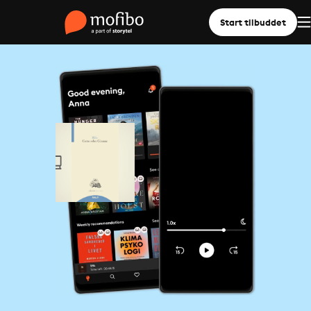
Start tilbuddet