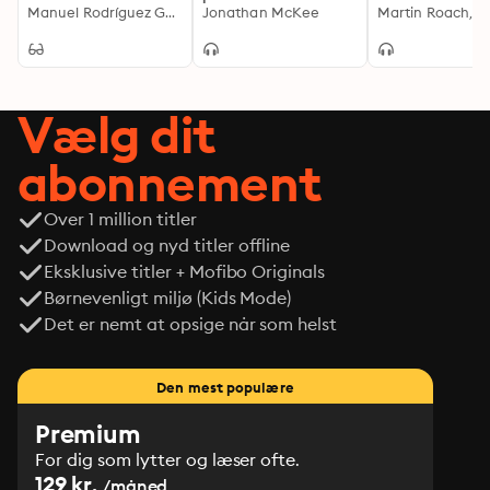
Manuel Rodríguez García
Instruyendo con
Jonathan McKee
es fácil: Una sen
sabiduría en un
guía para educa
mundo digital
cachorro feliz
Vælg dit
abonnement
Over 1 million titler
Download og nyd titler offline
Eksklusive titler + Mofibo Originals
Børnevenligt miljø (Kids Mode)
Det er nemt at opsige når som helst
Den mest populære
Premium
For dig som lytter og læser ofte.
129 kr.
/måned