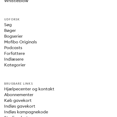
Whistleblow
UDFORSK
Søg
Bøger
Bogserier
Mofibo Originals
Podcasts
Forfattere
Indlæsere
Kategorier
BRUGBARE LINKS
Hjælpecenter og kontakt
Abonnementer
Køb gavekort
Indløs gavekort
Indløs kampagnekode