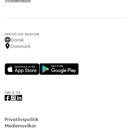
Studierabat
SPROG OG REGION
Dansk
Danmark
FØLG OS
Privatlivspolitik
Medlemsvilkår