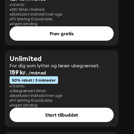
1 konto
100 timer/måned
Eksklusivt indhold hver uge
Fri lytning til podcasts
Ingen binding
Prøv gratis
Unlimited
For dig som lytter og læser ubegrænset.
159 kr.
/måned
50% rabat i 3 måneder
1 konto
Ubegrænset timer
Eksklusivt indhold hver uge
Fri lytning til podcasts
Ingen binding
Start tilbuddet