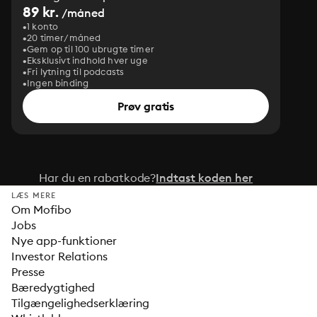
89 kr.
/måned
1 konto
20 timer/måned
Gem op til 100 ubrugte timer
Eksklusivt indhold hver uge
Fri lytning til podcasts
Ingen binding
Prøv gratis
Har du en rabatkode?
Indtast koden her
LÆS MERE
Om Mofibo
Jobs
Nye app-funktioner
Investor Relations
Presse
Bæredygtighed
Tilgængelighedserklæring