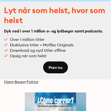
Lyt når som helst, hvor som
helst
Dyk ned i over 1 million e- og lydbøger samt podcasts.
Over 1 million titler
Eksklusive titler + Mofibo Originals
Download og nyd titler offline
Opsig når som helst
Prøv nu
Hjem
Bøger
Fakta