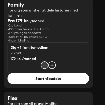
Family
For dig som ønsker at dele historier med
familien.
Fra 179 kr.
/måned
2-6 konti
100 timer/måned pr. konto
Fri lytning til podcasts
Kun 39 kr. pr. ekstra konto
Ingen binding
Dig + 1 familiemedlem
2 konti
179 kr. /måned
Start tilbuddet
Flex
For dig som vil prøve Mofibo.