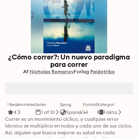
¿Cómo correr?: Un nuevo paradigma
para correr
Af
Nicholas Romanov
Forlag
Paidotribo
1 Bedømmelse
Serier
Sprog
Format
Kategori
4
1 af 10
Spansk
Fakta
Correr es un movimiento cíclico, y cualquier error 
técnico se multiplica en todos y cada uno de sus ciclos. 
Así, alguien que busca mejorar su salud en cada 