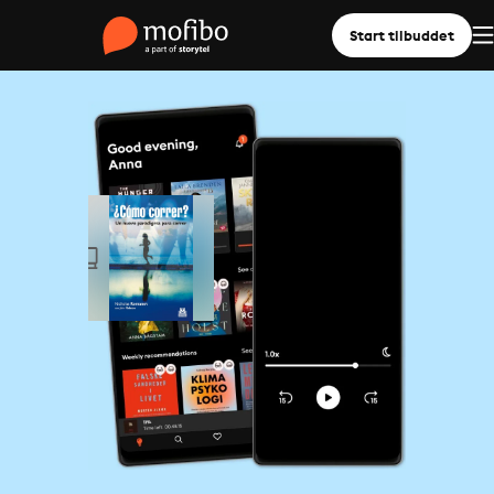
Start tilbuddet