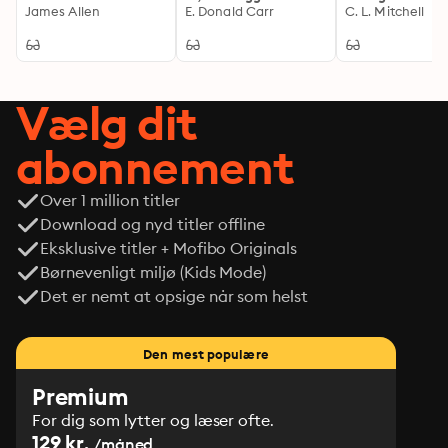
Masterpieces of Self-
James Allen
Life: Enriched edition.
E. Donald Carr
in the United St
C. L. Mitchell
intersection of literature and social justice. Biss 
Transformation, Mind
Survival and
of America: Enr
challenges readers to reconsider the narratives 
Power & Spiritual
Adventure in the
edition. Uncove
Wisdom
Harsh Canadian
the Shadowy Or
surrounding crime and punishment, ultimately inviting 
Winter Wilderness
of Masonic Frau
a deeper exploration of redemption and resilience. This 
America
Vælg dit
novel is an essential addition for scholars and 
enthusiasts of Victorian literature and those who seek 
abonnement
to understand the enduring effects of societal 
prejudice.
Over 1 million titler
Download og nyd titler offline
Eksklusive titler + Mofibo Originals
Børnevenligt miljø (Kids Mode)
Det er nemt at opsige når som helst
Den mest populære
Premium
For dig som lytter og læser ofte.
129 kr.
/måned