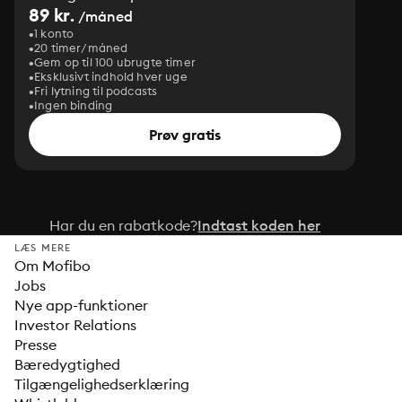
89 kr.
/måned
1 konto
20 timer/måned
Gem op til 100 ubrugte timer
Eksklusivt indhold hver uge
Fri lytning til podcasts
Ingen binding
Prøv gratis
Har du en rabatkode?
Indtast koden her
LÆS MERE
Om Mofibo
Jobs
Nye app-funktioner
Investor Relations
Presse
Bæredygtighed
Tilgængelighedserklæring