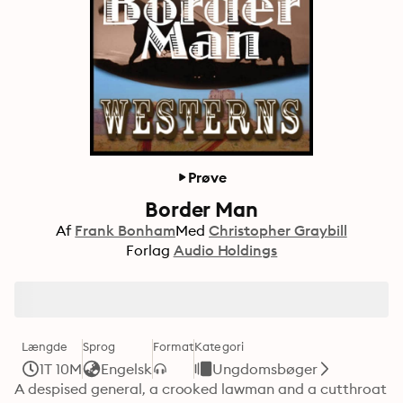
Prøve
Border Man
Af
Frank Bonham
Med
Christopher Graybill
Forlag
Audio Holdings
Længde
Sprog
Format
Kategori
1T 10M
Engelsk
Ungdomsbøger
A despised general, a crooked lawman and a cutthroat 