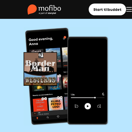
Start tilbuddet