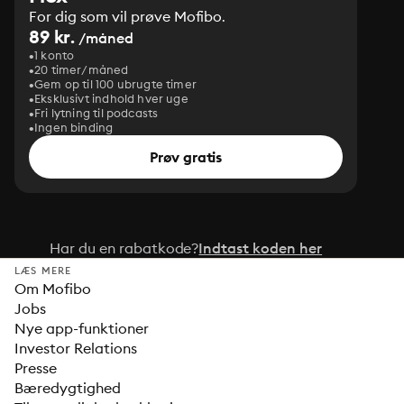
For dig som vil prøve Mofibo.
89 kr.
/måned
1 konto
20 timer/måned
Gem op til 100 ubrugte timer
Eksklusivt indhold hver uge
Fri lytning til podcasts
Ingen binding
Prøv gratis
Har du en rabatkode?
Indtast koden her
LÆS MERE
Om Mofibo
Jobs
Nye app-funktioner
Investor Relations
Presse
Bæredygtighed