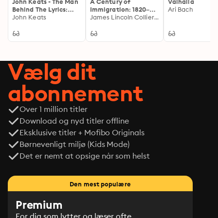
John Keats - The Man
A Century of
Valhalla
Behind The Lyrics:
Immigration: 1820–
Ari Bach
Life, letters, and
John Keats
1924
James Lincoln Collier, Christopher Collier
literary remains:
Enriched edition.
Complete Letters and
Two Extensive
Biographies of one of
Vælg dit
the most beloved
English Romantic
poets
abonnement
Over 1 million titler
Download og nyd titler offline
Eksklusive titler + Mofibo Originals
Børnevenligt miljø (Kids Mode)
Det er nemt at opsige når som helst
Den mest populære
Premium
For dig som lytter og læser ofte.