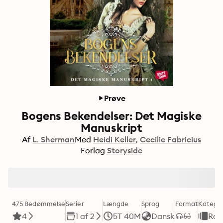
Prøve
Bogens Bekendelser: Det Magiske
Manuskript
Af
L. Sherman
Med
Heidi Keller
Cecilie Fabricius
Forlag
Storyside
475 Bedømmelse
Serier
Længde
Sprog
Format
Kategor
4
1 af 2
5T 40M
Dansk
Rom