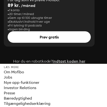
89 kr.
/måned
1 konto
20 timer/måned
Gem op til 100 ubrugte timer
Eksklusivt indhold hver uge
Fri lytning til podcasts
Ingen binding
Prøv gratis
Har du en rabatkode?
Indtast koden her
LÆS MERE
Om Mofibo
Jobs
Nye app-funktioner
Investor Relations
Presse
Bæredygtighed
Tilgængelighedserklæring