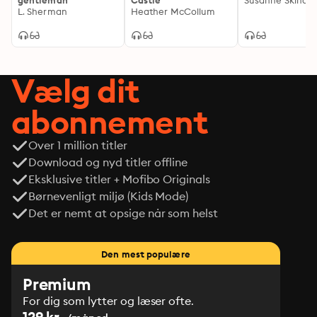
gentleman
Castle
Susanne Skinds
L. Sherman
Heather McCollum
Vælg dit
abonnement
Over 1 million titler
Download og nyd titler offline
Eksklusive titler + Mofibo Originals
Børnevenligt miljø (Kids Mode)
Det er nemt at opsige når som helst
Den mest populære
Premium
For dig som lytter og læser ofte.
129 kr.