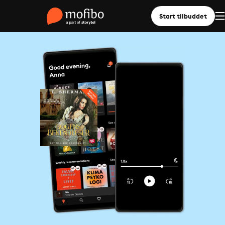
Start tilbuddet