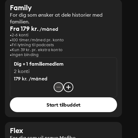
Family
For dig som ønsker at dele historier med
familien.
Fra 179 kr.
/måned
2-6 konti
100 timer/måned pr. konto
Fri lytning til podcasts
Kun 39 kr. pr. ekstra konto
Ingen binding
Dig + 1 familiemedlem
2 konti
179 kr. /måned
Start tilbuddet
Flex
For dig som vil prøve Mofibo.