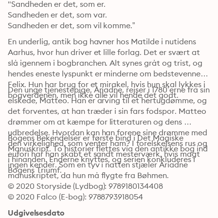
"Sandheden er det, som er. 

Sandheden er det, som var. 

Sandheden er det, som vil komme.”
En underlig, antik bog havner hos Matilde i nutidens 
Aarhus, hvor hun driver et lille forlag. Det er svært at 
slå igennem i bogbranchen. Alt synes gråt og trist, og 
hendes eneste lyspunkt er minderne om bedstevennen, 
Felix. Hun har brug for et mirakel, hvis hun skal lykkes i 
Den unge tjenestepige, Ariadne, rejser i 1780’erne fra sin 
bogverdenen, men ikke alle vil hende det godt. 
elskede, Matteo. Han er arving til et hertugdømme, og 
det forventes, at han træder i sin fars fodspor. Matteo 
drømmer om at kæmpe for litteraturen og dens 
udbredelse. Hvordan kan han forene sine drømme med 
Bogens Bekendelser er første bind i Det Magiske 
den virkelighed, som venter ham? I forelskelsens rus og 
Manuskript. To historier flettes via den antikke bog ind 
eufori har han skabt et sandt mesterværk, hvis magt 
i hinanden. Enderne knyttes, og serien konkluderes i 
ingen kender. Som en tyv i natten stjæler Ariadne 
Bogens Triumf.
manuskriptet, da hun må flygte fra Bøhmen. 
© 2020 Storyside (Lydbog): 9789180134408
© 2020 Falco (E-bog): 9788793918054
Udgivelsesdato