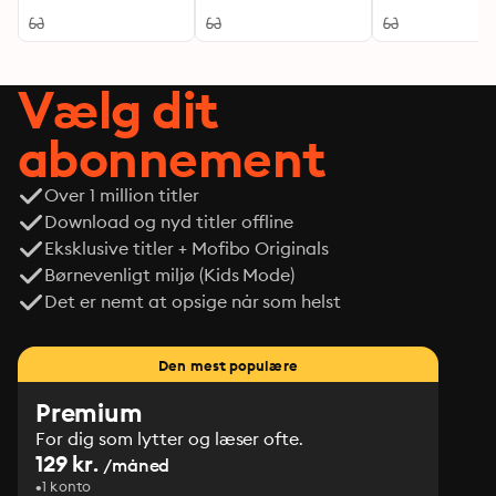
Practical
Meditations on the
Book of Ecclesiastes
Vælg dit
abonnement
Over 1 million titler
Download og nyd titler offline
Eksklusive titler + Mofibo Originals
Børnevenligt miljø (Kids Mode)
Det er nemt at opsige når som helst
Den mest populære
Premium
For dig som lytter og læser ofte.
129 kr.
/måned
1 konto