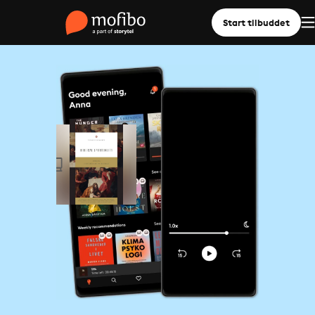
Start tilbuddet