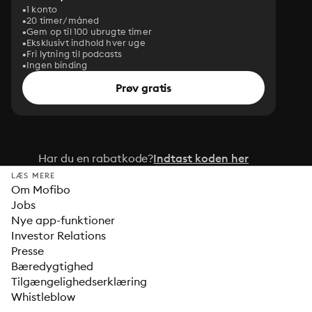
1 konto
20 timer/måned
Gem op til 100 ubrugte timer
Eksklusivt indhold hver uge
Fri lytning til podcasts
Ingen binding
Prøv gratis
Har du en rabatkode?
Indtast koden her
LÆS MERE
Om Mofibo
Jobs
Nye app-funktioner
Investor Relations
Presse
Bæredygtighed
Tilgængelighedserklæring
Whistleblow