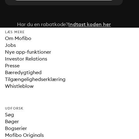
Har du en rabatkode?
Indtast koden her
LÆS MERE
Om Mofibo
Jobs
Nye app-funktioner
Investor Relations
Presse
Bæredygtighed
Tilgængelighedserklæring
Whistleblow
UDFORSK
Søg
Bøger
Bogserier
Mofibo Originals