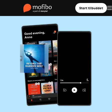
Start tilbuddet