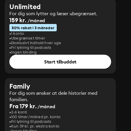
Unlimited
For dig som lytter og læser ubegrænset.
159 kr.
/måned
50% rabat i 3 måneder
1 konto
Ubegrænset timer
Eksklusivt indhold hver uge
Fri lytning til podcasts
Ingen binding
Start tilbuddet
Family
For dig som ønsker at dele historier med
familien.
Fra 179 kr.
/måned
2-6 konti
100 timer/måned pr. konto
Fri lytning til podcasts
Kun 39 kr. pr. ekstra konto
Ingen binding