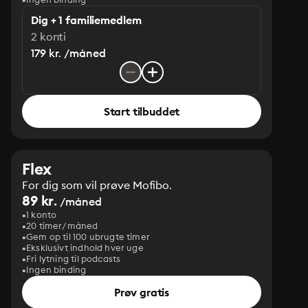
Dig + 1 familiemedlem
2 konti
179 kr. /måned
Start tilbuddet
Flex
For dig som vil prøve Mofibo.
89 kr.
/måned
1 konto
20 timer/måned
Gem op til 100 ubrugte timer
Eksklusivt indhold hver uge
Fri lytning til podcasts
Ingen binding
Prøv gratis