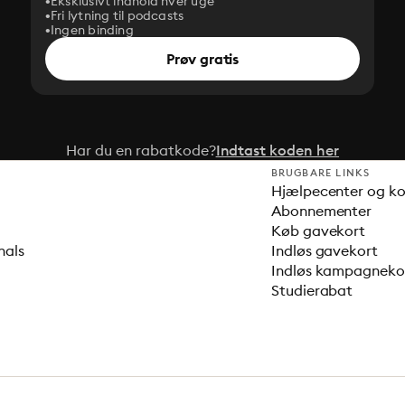
Eksklusivt indhold hver uge
Fri lytning til podcasts
Ingen binding
Prøv gratis
Har du en rabatkode?
Indtast koden her
BRUGBARE LINKS
Hjælpecenter og k
Abonnementer
Køb gavekort
nals
Indløs gavekort
Indløs kampagnek
Studierabat