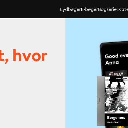
Lydbøger
E-bøger
Bogserier
Kate
t, hvor