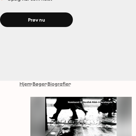
Prøv nu
Hjem
Bøger
Biografier