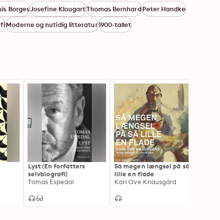
uis Borges
Josefine Klougart
Thomas Bernhard
Peter Handke
fi
Moderne og nutidig litteratur
1900-tallet
Lyst (En forfatters
Så megen længsel på så
Sjæle
selvbiografi)
lille en flade
Karl 
Tomas Espedal
Karl Ove Knausgård