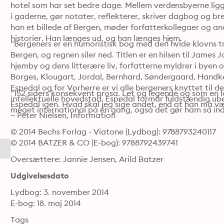
hotel som har set bedre dage. Mellem verdensbyerne ligg
i gaderne, gør notater, reflekterer, skriver dagbog og br
han et billede af Bergen, møder forfatterkollegaer og an
historier. Han længes ud, og han længes hjem.
"Bergeners er en humoristisk bog med den hvide klovns tra
Bergen, og regnen siler ned. Titlen er en hilsen til James 
hjemby og dens litterære liv, forfatterne myldrer i byen 
Borges, Klougart, Jordal, Bernhard, Søndergaard, Handk
Espedal og for Vorherre er vi alle bergeners knyttet til d
"152 siders konsekvent prosa. Let og legende og som en lang
intellektuelle hovedstad. Espedal formår fuldstændig u
Espedal igen. Hvad skal jeg sige andet, end at han må være
meget international på én gang, også det gør ham så indt
– Peter Nielsen, Information
© 2014 Bechs Forlag - Viatone (Lydbog): 9788793240117
© 2014 BATZER & CO (E-bog): 9788792439741
Oversættere: Jannie Jensen, Arild Batzer
Udgivelsesdato
Lydbog: 3. november 2014
E-bog: 18. maj 2014
Tags