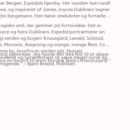
er Bergen, Espedals hjemby. Her vandrer han rundt 
eve, og inspireret af James Joyces Dubliners tegner 
dre bergensere. Han hører anekdoter og fortæller 
giske smil, der gemmer på fortvivlelse. Det er 
Joyce og hans Dubliners. Espedal portrætterer sin 
og verden og bogen: Knausgård, Løveid, Solstad, 
e, Moravia, Aasprong og mange, mange flere. For 
enne by, hvorfra en verden går, Norges 
 sjælerejse. Jeg havde slet ikke lyst til at slippe 
besværet og uprætentiøst at være meget norsk og 
 en favorit til årets Nordisk Råds Litteraturpris." 
agende." – Bjørn Bredal, Politiken