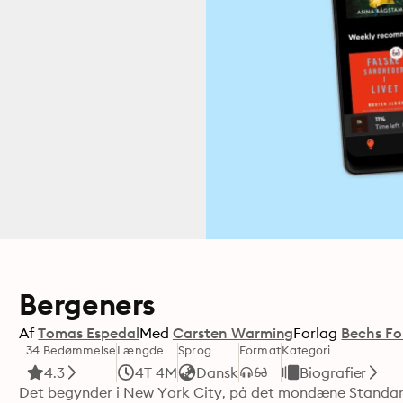
Bergeners
Af
Tomas Espedal
Med
Carsten Warming
Forlag
Bechs Fo
34 Bedømmelse
Længde
Sprog
Format
Kategori
4.3
4T 4M
Dansk
Biografier
Det begynder i New York City, på det mondæne Standard H