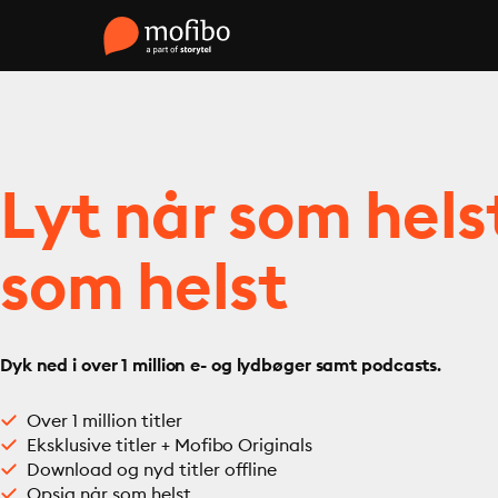
Lyt når som hels
som helst
Dyk ned i over 1 million e- og lydbøger samt podcasts.
Over 1 million titler
Eksklusive titler + Mofibo Originals
Download og nyd titler offline
Opsig når som helst