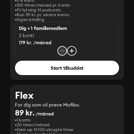
2-6 konti
100 timer/måned pr. konto
Fri lytning til podcasts
Kun 39 kr. pr. ekstra konto
Ingen binding
Dig + 1 familiemedlem
2 konti
179 kr. /måned
Start tilbuddet
Flex
For dig som vil prøve Mofibo.
89 kr.
/måned
1 konto
20 timer/måned
Gem op til 100 ubrugte timer