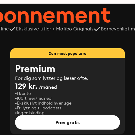
abonnement
line
Eksklusive titler + Mofibo Originals
Børnevenligt mi
Den mest populære
Premium
For dig som lytter og læser ofte.
129 kr.
/måned
1 konto
100 timer/måned
Eksklusivt indhold hver uge
Fri lytning til podcasts
Ingen binding
Prøv gratis