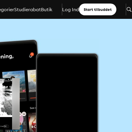
gorier
Studierabat
Butik
Log Ind
Start tilbuddet