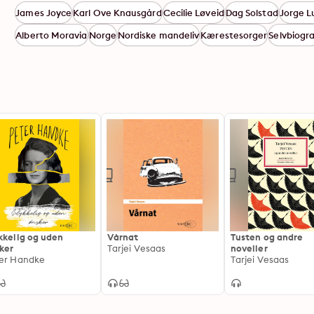
James Joyce
Karl Ove Knausgård
Cecilie Løveid
Dag Solstad
Jorge L
Alberto Moravia
Norge
Nordiske mandeliv
Kærestesorger
Selvbiogra
kkelig og uden
Vårnat
Tusten og andre
ker
Tarjei Vesaas
noveller
er Handke
Tarjei Vesaas