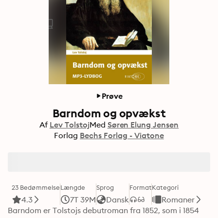
Prøve
Barndom og opvækst
Af
Lev Tolstoj
Med
Søren Elung Jensen
Forlag
Bechs Forlag - Viatone
23 Bedømmelse
Længde
Sprog
Format
Kategori
4.3
7T 39M
Dansk
Romaner
Barndom er Tolstojs debutroman fra 1852, som i 1854 