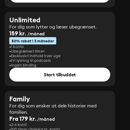
Unlimited
For dig som lytter og læser ubegrænset.
159 kr.
/måned
50% rabat i 3 måneder
1 konto
Ubegrænset timer
Eksklusivt indhold hver uge
Fri lytning til podcasts
Ingen binding
Start tilbuddet
Family
For dig som ønsker at dele historier med
familien.
Fra 179 kr.
/måned
2-6 konti
100 timer/måned pr. konto