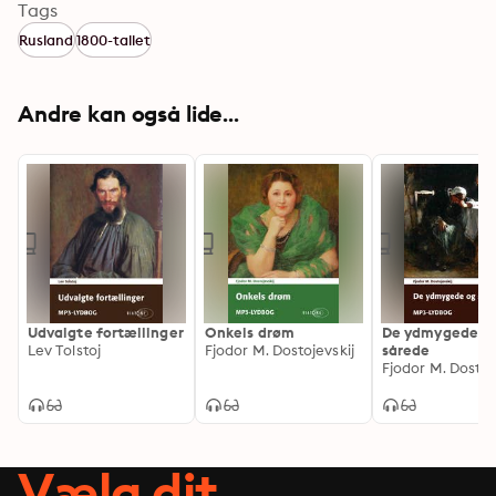
Tags
Rusland
1800-tallet
Andre kan også lide...
Udvalgte fortællinger
Onkels drøm
De ydmygede o
Lev Tolstoj
Fjodor M. Dostojevskij
sårede
Fjodor M. Dostoj
Vælg dit