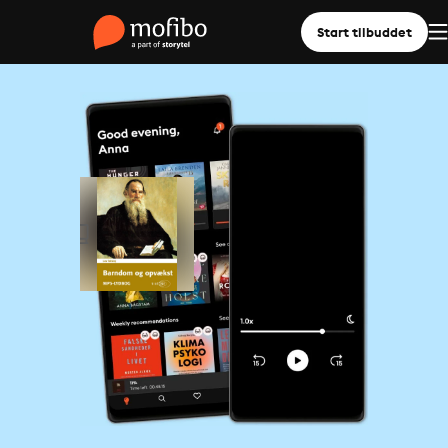
Start tilbuddet