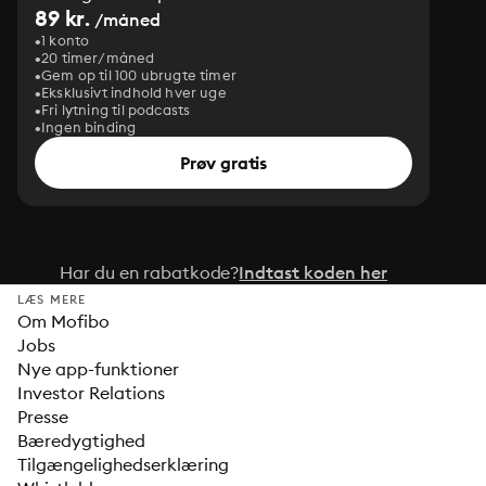
89 kr.
/måned
1 konto
20 timer/måned
Gem op til 100 ubrugte timer
Eksklusivt indhold hver uge
Fri lytning til podcasts
Ingen binding
Prøv gratis
Har du en rabatkode?
Indtast koden her
LÆS MERE
Om Mofibo
Jobs
Nye app-funktioner
Investor Relations
Presse
Bæredygtighed
Tilgængelighedserklæring