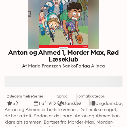
Anton og Ahmed 1, Morder Max, Rød
Læseklub
Af
Maria Frantzen Sanko
Forlag
Alinea
2 Bedømmelse
Serier
Sprog
Format
Kategori
5
1 af 191
Dansk
Ungdomsbøge
Anton og Ahmed er bedste venner. Det er ikke noget, 
de har aftalt. Sådan er det bare. Anton og Ahmed kan 
klare alt sammen. Bortset fra Morder-Max. Morder-