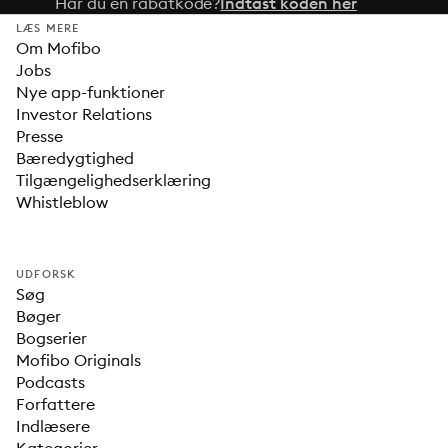
Har du en rabatkode?
Indtast koden her
LÆS MERE
Om Mofibo
Jobs
Nye app-funktioner
Investor Relations
Presse
Bæredygtighed
Tilgængelighedserklæring
Whistleblow
UDFORSK
Søg
Bøger
Bogserier
Mofibo Originals
Podcasts
Forfattere
Indlæsere