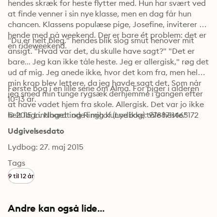
hendes skræk for heste flytter med. Hun har svært ved 
at finde venner i sin nye klasse, men en dag får hun 
chancen. Klassens populæse pige, Josefine, inviterer 
hende med på weekend. Der er bare ét problem: det er 
"Du er helt bleg." hendes blik slog smut henover mit 
en rideweekend.
ansigt. "Hvad var det, du skulle have sagt?" "Det er 
bare... Jeg kan ikke tåle heste. Jeg er allergisk," røg det 
ud af mig. Jeg anede ikke, hvor det kom fra, men hele 
min krop blev lettere, da jeg havde sagt det. Som når 
Første bog i en lille serie om Alma. For piger i alderen 
jeg smed min tunge rygsæk derhjemme i gangen efter 
10-13 år.
at have vadet hjem fra skole. Allergisk. Det var jo ikke 
helt løgn. Noget inde i mig kunne ikke tåle heste."
© 2015 Lindhardt og Ringhof (Lydbog): 9788711465172
Udgivelsesdato
Lydbog: 27. maj 2015
Tags
9 til 12 år
Andre kan også lide...