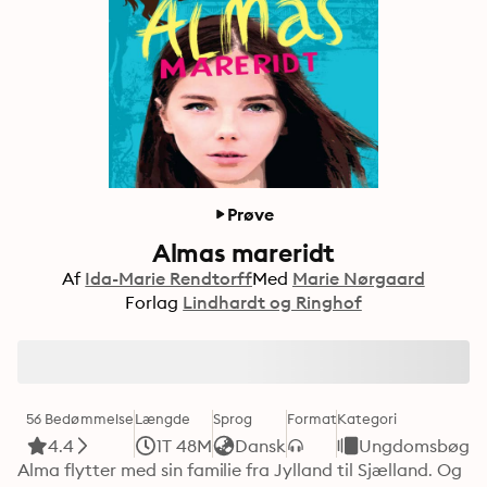
Prøve
Almas mareridt
Af
Ida-Marie Rendtorff
Med
Marie Nørgaard
Forlag
Lindhardt og Ringhof
56 Bedømmelse
Længde
Sprog
Format
Kategori
4.4
1T 48M
Dansk
Ungdomsbøger
Alma flytter med sin familie fra Jylland til Sjælland. Og 