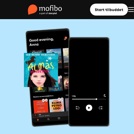
Start tilbuddet