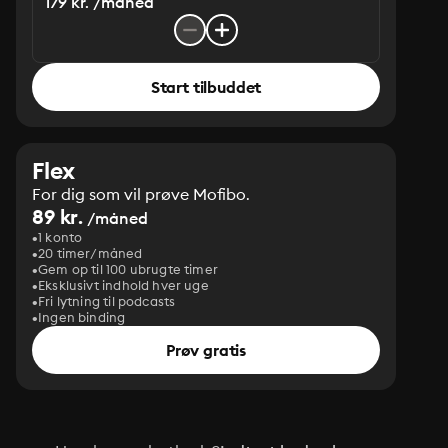
179 kr. /måned
Start tilbuddet
Flex
For dig som vil prøve Mofibo.
89 kr.
/måned
1 konto
20 timer/måned
Gem op til 100 ubrugte timer
Eksklusivt indhold hver uge
Fri lytning til podcasts
Ingen binding
Prøv gratis