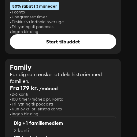
50% rabat i 3 måneder
1 konto
Ubegrænset timer
Eksklusivt indhold hver uge
Fri lytning til podcasts
Ingen binding
Start tilbuddet
Family
For dig som ønsker at dele historier med
familien.
Fra 179 kr.
/måned
2-6 konti
100 timer/måned pr. konto
Fri lytning til podcasts
Kun 39 kr. pr. ekstra konto
Ingen binding
Dig + 1 familiemedlem
2 konti