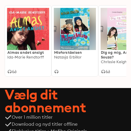
Almas andet ansigt
Misforståelsen
Dig og mig, Arc
Ida-Marie Rendtorff
Natasja Erbillor
Souza?
Chrissie Keigher
Vælg dit
abonnement
Over 1 million titler
Download og nyd titler offline