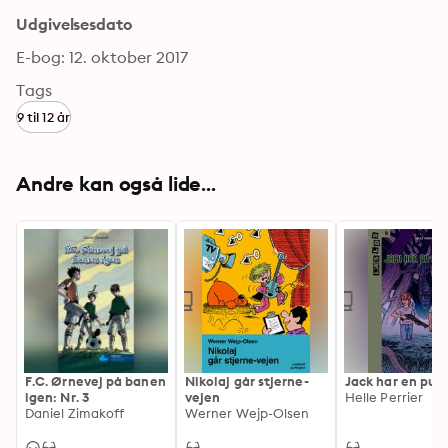
Udgivelsesdato
E-bog: 12. oktober 2017
Tags
9 til 12 år
Andre kan også lide...
F.C. Ørnevej på banen
Nikolaj går stjerne-
Jack har en pu
igen: Nr. 3
vejen
Helle Perrier
Daniel Zimakoff
Werner Wejp-Olsen