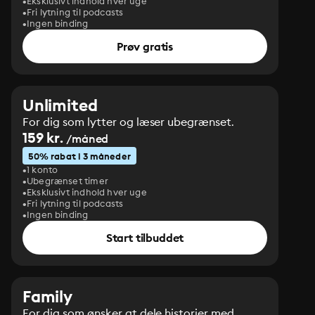
Eksklusivt indhold hver uge
Fri lytning til podcasts
Ingen binding
Prøv gratis
Unlimited
For dig som lytter og læser ubegrænset.
159 kr.
/måned
50% rabat i 3 måneder
1 konto
Ubegrænset timer
Eksklusivt indhold hver uge
Fri lytning til podcasts
Ingen binding
Start tilbuddet
Family
For dig som ønsker at dele historier med