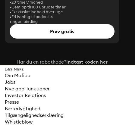
20 timer/måned
Gem op til 100 ubrugte timer
Eksklusivt indhold hver uge
Fri lytning til podcasts
Ingen binding
Prøv gratis
Har du en rabatkode?
Indtast koden her
LÆS MERE
Om Mofibo
Jobs
Nye app-funktioner
Investor Relations
Presse
Bæredygtighed
Tilgængelighedserklæring
Whistleblow