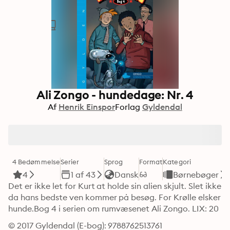
Ali Zongo - hundedage: Nr. 4
Af
Henrik Einspor
Forlag
Gyldendal
4 Bedømmelse
Serier
Sprog
Format
Kategori
4
1 af 43
Dansk
Børnebøger
Det er ikke let for Kurt at holde sin alien skjult. Slet ikke 
da hans bedste ven kommer på besøg. For Krølle elsker 
hunde.Bog 4 i serien om rumvæsenet Ali Zongo. LIX: 20
© 2017 Gyldendal (E-bog): 9788762513761