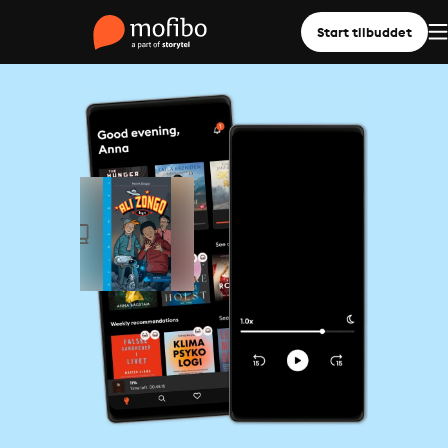
Start tilbuddet