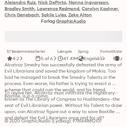
Alejandro Ruiz
Nick DePinto
Nanna Ingvarsson
Bradley Smith
Lawrence Redmond
Carolyn Kashner
Chris Genebach
Sakile Lyles
Zeke Alton
Forlag
GraphicAudio
57 Bedømmelse
Serier
Længde
Sprog
Format
Kategor
4.2
5 af 6
4T 41M
Engelsk
Un
Alcatraz Smedry has successfully defeated the army of 
Evil Librarians and saved the kingdom of Mokia. Too 
bad he managed to break the Smedry Talents in the 
process. Even worse, his father is trying to enact a 
scheme that could ruin the world, and his friend, 
To revive her, Alcatraz must infiltrate the Highbrary--
Bastille, is in a coma. 
known as The Library of Congress to Hushlanders--the 
seat of Evil Librarian power. Without his Talent to draw 
upon, can Alcatraz figure out a way to save Bastille 
and defeat the Evil Librarians once and for all?
© 2020 GraphicAudio (Lydbog): 9781648812101