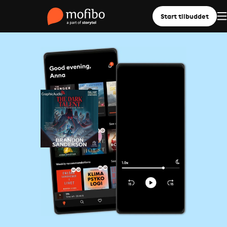
Start tilbuddet