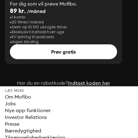
For dig som vil prøve Mofibo.
89 kr.
/måned
1 konto
20 timer/måned
Gem op til 100 ubrugte timer
Eksklusivt indhold hver uge
Fri lytning til podcasts
Ingen binding
Prøv gratis
Har du en rabatkode?
Indtast koden her
LÆS MERE
Om Mofibo
Jobs
Nye app-funktioner
Investor Relations
Presse
Bæredygtighed
Tilgængelighedserklæring