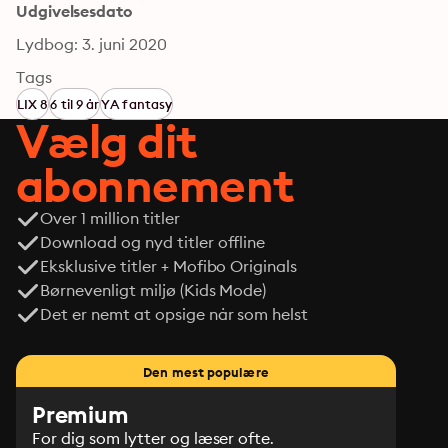
Udgivelsesdato
Lydbog: 3. juni 2020
Tags
LIX 8
6 til 9 år
YA fantasy
Vælg dit
abonnement
Over 1 million titler
Download og nyd titler offline
Eksklusive titler + Mofibo Originals
Børnevenligt miljø (Kids Mode)
Det er nemt at opsige når som helst
Den mest populære
Premium
For dig som lytter og læser ofte.